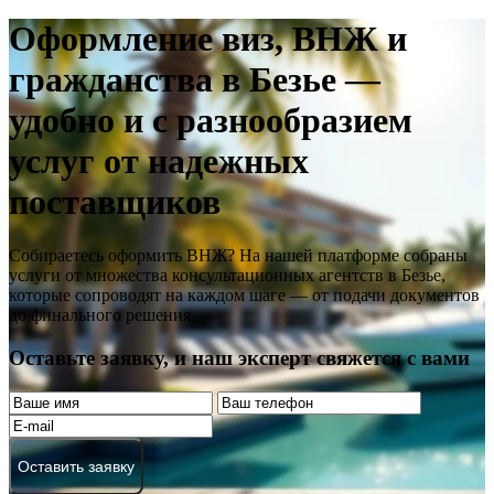
Оформление виз, ВНЖ и
гражданства в Безье —
удобно и с разнообразием
услуг от надежных
поставщиков
Собираетесь оформить ВНЖ? На нашей платформе собраны
услуги от множества консультационных агентств в Безье,
которые сопроводят на каждом шаге — от подачи документов
до финального решения.
Оставьте заявку, и наш эксперт свяжется с вами
Оставить заявку