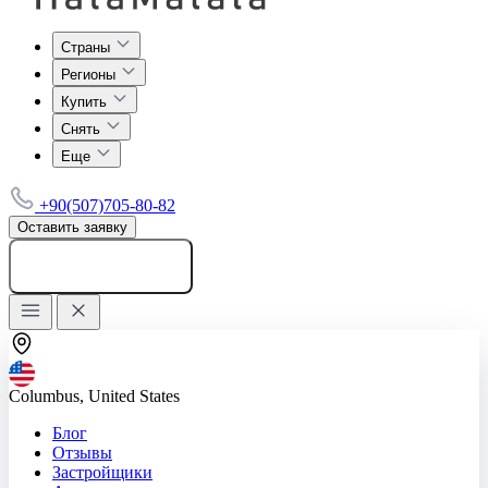
Страны
Регионы
Купить
Снять
Еще
+90(507)705-80-82
Оставить заявку
Добавить объявление
Columbus, United States
Блог
Отзывы
Застройщики