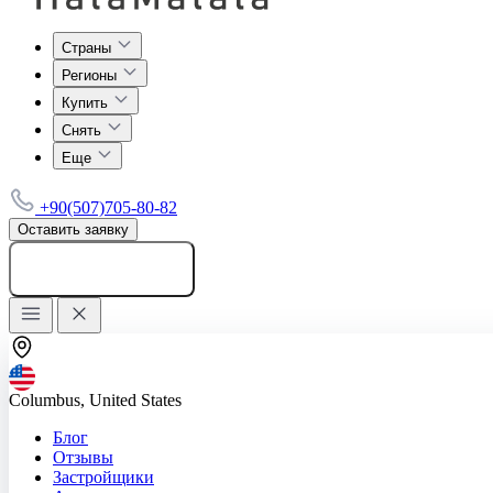
Страны
Регионы
Купить
Снять
Еще
+90(507)705-80-82
Оставить заявку
Добавить объявление
Columbus, United States
Блог
Отзывы
Застройщики