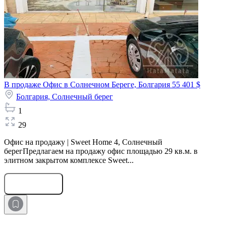
В продаже Офис в Солнечном Береге, Болгария
55 401 $
Болгария,
Солнечный берег
1
29
Офис на продажу | Sweet Home 4, Солнечный
берегПредлагаем на продажу офис площадью 29 кв.м. в
элитном закрытом комплексе Sweet...
Оставить заявку