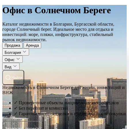
Офис в Солнечном Береге
Каталог недвижимости в Болгарии, Бургасской области,
городе Солнечный берег. Идеальное место для отдыха и
инвестиций: море, пляжи, инфраструктура, стабильный
рынок недвижимости.
Продажа
Аренда
Болгария
Офис
Вид
Найти
Недвижимость в Солнечном Береге для жизни, инвестиций и
ВНЖ
✓ Проверенные объекты напрямую от застройщиков
✓ Без переплат и комиссий
✓ Гарантия чистоты сделки и поддержка после покупки
Запросить проекты