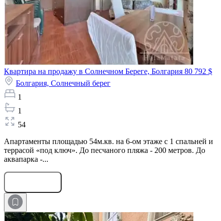
Квартира на продажу в Солнечном Береге, Болгария
80 792 $
Болгария,
Солнечный берег
1
1
54
Апартаменты площадью 54м.кв. на 6-ом этаже с 1 спальней и
террасой «под ключ». До песчаного пляжа - 200 метров. До
аквапарка -...
Оставить заявку