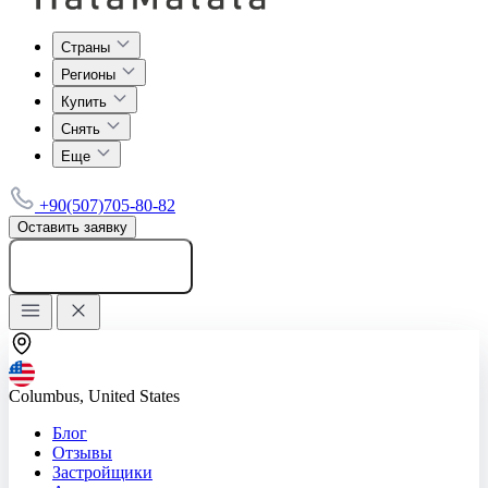
Страны
Регионы
Купить
Снять
Еще
+90(507)705-80-82
Оставить заявку
Добавить объявление
Columbus, United States
Блог
Отзывы
Застройщики