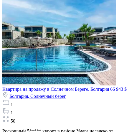
Квартира на продажу в Солнечном Береге, Болгария
66 943 $
Болгария,
Солнечный берег
1
1
50
Роскошный 5***** курорт в районе Умага недалеко от