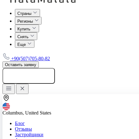
Страны
Регионы
Купить
Снять
Еще
+90(507)705-80-82
Оставить заявку
Добавить объявление
Columbus, United States
Блог
Отзывы
Застройщики