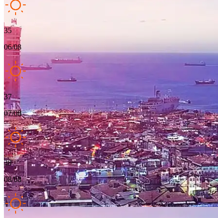
35
06/08
37
07/08
38
08/08