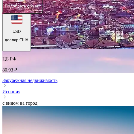
Подобрать объект
USD
доллар США
ЦБ РФ
80.93 ₽
Зарубежная недвижимость
Испания
с видом на город