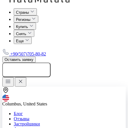
Страны
Регионы
Купить
Снять
Еще
+90(507)705-80-82
Оставить заявку
Добавить объявление
Columbus, United States
Блог
Отзывы
Застройщики