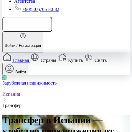
Агентства
+90(507)705-80-82
Добавить объявление
Войти / Регистрация
Главная
Страны
Купить
Снять
Войти
Зарубежная недвижимость
Испания
Трансфер
Трансфер в Испании —
удобство передвижения от