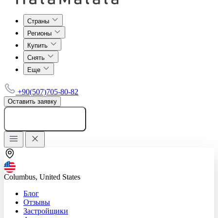
Страны
Регионы
Купить
Снять
Еще
+90(507)705-80-82
Оставить заявку
Добавить объявление
Columbus, United States
Блог
Отзывы
Застройщики