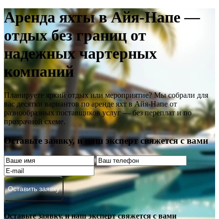
Аренда яхты в Айя-Напе —
отдых без границ от
надежных чартерных
компаний
Планируете яркий отдых или мероприятие? Мы собрали для
вас десятки вариантов по аренде яхт в Айя-Напе от
разнообразных поставщиков услуг — без переплат и по
прозрачной схеме.
Оставьте заявку, и наш эксперт свяжется с вами
Оставить заявку
Оставьте заявку, и наш эксперт свяжется с вами