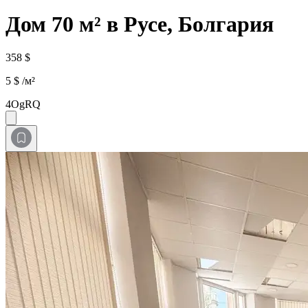
Дом 70 м² в Русе, Болгария
358 $
5 $ /м²
4OgRQ