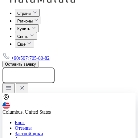
Страны
Регионы
Купить
Снять
Еще
+90(507)705-80-82
Оставить заявку
Добавить объявление
Columbus, United States
Блог
Отзывы
Застройщики