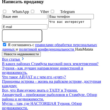
Написать продавцу
WhatsApp
Viber
Telegram
Отправить сообщение
Я соглашаюсь с
правилами обработки персональных
данных
и
политикой конфиденциальности
HataMatata
Новости недвижимости
Все статьи
В каких районах Стамбула высокий риск землетрясения?
Турция - как лучшее направление инвестиций в
недвижимость.
Что такое АЙДАТ и с чем его «едят»?
Принцевы острова – жизнь на райском острове, доступная
каждому.
Все, что Вам нужно знать о ТАПУ в Турции.
Авнавуткей – прибежище рыболовов в Стамбуле. Обзор
района и недвижимости.
Мугла – там, где НАСТОЯЩАЯ Турция. Обзор
недвижимости.