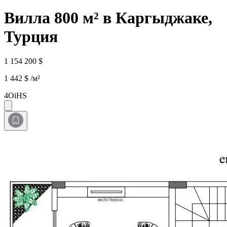
Вилла 800 м² в Каргыджаке,
Турция
1 154 200 $
1 442 $ /м²
4OiHS