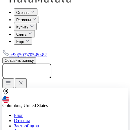
Страны
Регионы
Купить
Снять
Еще
+90(507)705-80-82
Оставить заявку
Добавить объявление
Columbus, United States
Блог
Отзывы
Застройщики