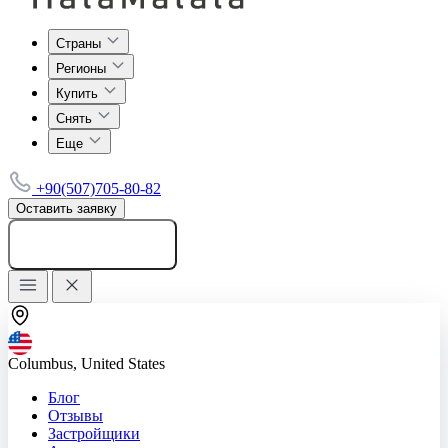
Страны
Регионы
Купить
Снять
Еще
+90(507)705-80-82
Оставить заявку
Добавить объявление
Columbus, United States
Блог
Отзывы
Застройщики