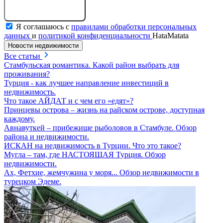
Отправить сообщение
Я соглашаюсь с
правилами обработки персональных
данных
и
политикой конфиденциальности
HataMatata
Новости недвижимости
Все статьи
Стамбульская романтика. Какой район выбрать для
проживания?
Турция - как лучшее направление инвестиций в
недвижимость.
Что такое АЙДАТ и с чем его «едят»?
Принцевы острова – жизнь на райском острове, доступная
каждому.
Авнавуткей – прибежище рыболовов в Стамбуле. Обзор
района и недвижимости.
ИСКАН на недвижимость в Турции. Что это такое?
Мугла – там, где НАСТОЯЩАЯ Турция. Обзор
недвижимости.
Ах, Фетхие, жемчужина у моря... Обзор недвижимости в
турецком Эдеме.