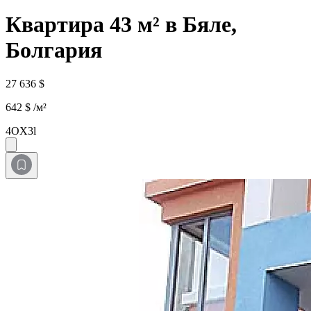
Квартира 43 м² в Бяле,
Болгария
27 636 $
642 $ /м²
4OX3l