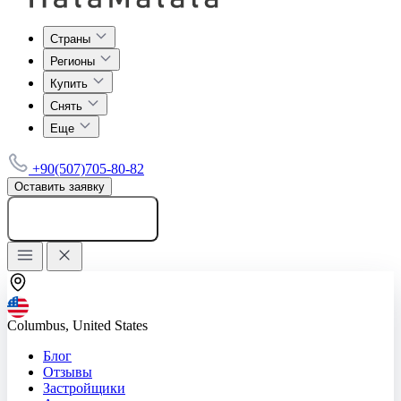
Страны
Регионы
Купить
Снять
Еще
+90(507)705-80-82
Оставить заявку
Добавить объявление
Columbus, United States
Блог
Отзывы
Застройщики