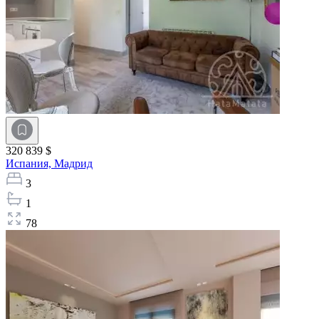
320 839 $
Испания,
Мадрид
3
1
78