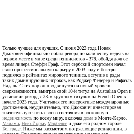
Только лучшее для лучших. С июня 2023 года Новак
Джокович официально побил рекорд по количеству недель на
первом месте в мире среди теннисистов - 378, обойдя долгое
время лидера Стеффи Граф. Этот сербский спортсмен начал
свою профессиональную карьеру в 2003 году и быстро
поднялся в рейтингах мирового тенниса, вступив в ряды
таких доминирующих игроков, как Роджер Федерер и Рафаэль
Надаль. С тех пор он продвинулся на новый уровень
сверхзвездности, выиграв свой 10-й титул на Australian Open и
установив рекорд с 23-м крупным титулом на French Open в
начале 2023 года. Учитывая его невероятные международные
достижения, неудивительно, что Джокович инвестировал
значительную часть своего состояния в роскошную
недвижимость
по всему миру, включая
дома
в Монте-Карло,
Майами
,
Нью-Йорке
,
Марбелье
и даже его родном городе
Белграде
. Ниже мы рассмотрим потрясающие резиденции, в