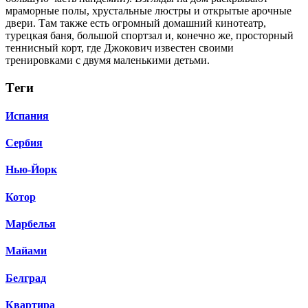
мраморные полы, хрустальные люстры и открытые арочные
двери. Там также есть огромный домашний кинотеатр,
турецкая баня, большой спортзал и, конечно же, просторный
теннисный корт, где Джокович известен своими
тренировками с двумя маленькими детьми.
Тeги
Испания
Сербия
Нью-Йорк
Котор
Марбелья
Майами
Белград
Квартира