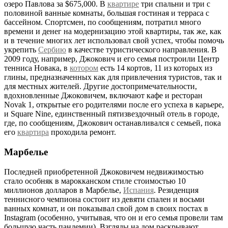
озеро Павлова за $675,000. В
квартире
три спальни и три с
половиной ванные комнаты, большая гостиная и терраса с
бассейном. Спортсмен, по сообщениям, потратил много
времени и денег на модернизацию этой квартиры, так же, как
и в течение многих лет использовал свой успех, чтобы помочь
укрепить
Сербию
в качестве туристического направления. В
2009 году, например, Джокович и его семья построили Центр
тенниса Новака, в
котором
есть 14 кортов, 11 из которых из
глины, предназначенных как для привлечения туристов, так и
для местных жителей. Другие достопримечательности,
вдохновленные Джоковичем, включают кафе и ресторан
Novak 1, открытые его родителями после его успеха в карьере,
и Square Nine, единственный пятизвездочный отель в городе,
где, по сообщениям, Джокович останавливался с семьей, пока
его
квартира
проходила ремонт.
Марбелье
Последней приобретенной Джоковичем недвижимостью
стало особняк в марокканском стиле стоимостью 10
миллионов долларов в Марбелье,
Испания
. Резиденция
теннисного чемпиона состоит из девяти спален и восьми
ванных комнат, и он показывал свой дом в своих постах в
Instagram (особенно, учитывая, что он и его семья провели там
большую часть пандемии). Взгляды на дом раскрывают