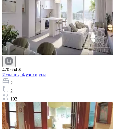
470 654 $
Испания,
Фуэнхирола
2
2
193