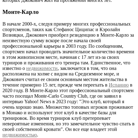
которых Джокович жил на протяжении многих лет.
Монте-Карло
В начале 2000-х, следуя примеру многих профессиональных
спортсменов, таких как Стефанос Циципас и Кэролайн
Возняцки, Джокович приобрел резиденцию в Монте-Карло за
неизвестную сумму вскоре после начала своей
профессиональной карьеры в 2003 году. По сообщениям,
спортсмен начал проводить значительное количество времени
в этом живописном месте, начиная с 17 лет из-за своих
турниров и проживания его тренера там. Единственное, что
известно о
недвижимости
, заключается в том, что она
расположена на холме с видом на Средиземное море, и
Джокович считал ее своим основным местом жительства в
течение примерно 15 лет, прежде чем переехать в
Испанию
в
2020 году. В Монте-Карло этот профессиональный спортсмен
часто посещал Monte-Carlo Country Club, где он заявил в
интервью Yahoo! News в 2023 году: "Это клуб, который я
очень хорошо знаю. Множество топовых игроков проживают
в Монако и используют этот клуб в качестве базы для
тренировок. Во время турниров клуб претерпевает
невероятные изменения, но это замечательное чувство спать в
своей собственной кровати". Он все еще владеет этой
недвижимостью
.