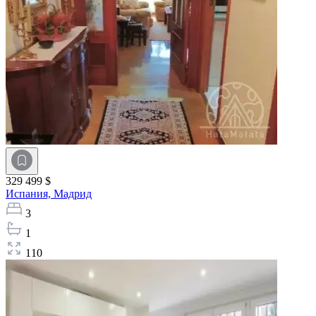
329 499 $
Испания,
Мадрид
3
1
110