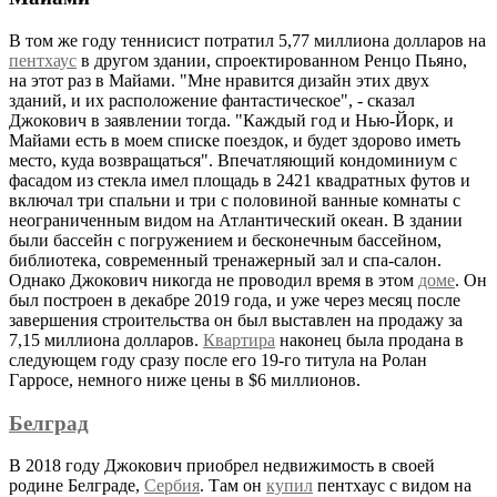
В том же году теннисист потратил 5,77 миллиона долларов на
пентхаус
в другом здании, спроектированном Ренцо Пьяно,
на этот раз в Майами. "Мне нравится дизайн этих двух
зданий, и их расположение фантастическое", - сказал
Джокович в заявлении тогда. "Каждый год и Нью-Йорк, и
Майами есть в моем списке поездок, и будет здорово иметь
место, куда возвращаться". Впечатляющий кондоминиум с
фасадом из стекла имел площадь в 2421 квадратных футов и
включал три спальни и три с половиной ванные комнаты с
неограниченным видом на Атлантический океан. В здании
были бассейн с погружением и бесконечным бассейном,
библиотека, современный тренажерный зал и спа-салон.
Однако Джокович никогда не проводил время в этом
доме
. Он
был построен в декабре 2019 года, и уже через месяц после
завершения строительства он был выставлен на продажу за
7,15 миллиона долларов.
Квартира
наконец была продана в
следующем году сразу после его 19-го титула на Ролан
Гарросе, немного ниже цены в $6 миллионов.
Белград
В 2018 году Джокович приобрел недвижимость в своей
родине Белграде,
Сербия
. Там он
купил
пентхаус с видом на