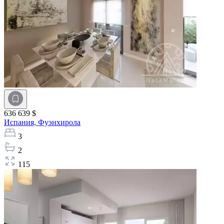
636 639 $
Испания,
Фуэнхирола
3
2
115