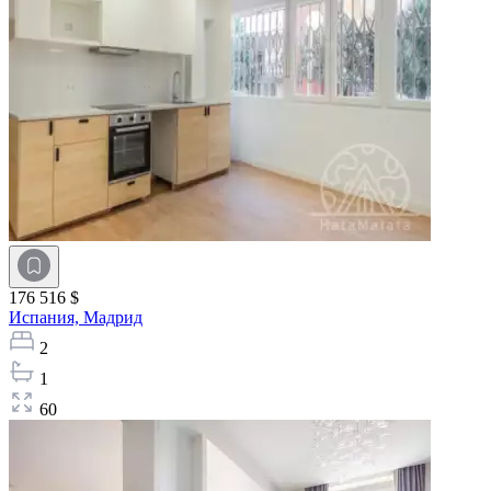
176 516 $
Испания,
Мадрид
2
1
60