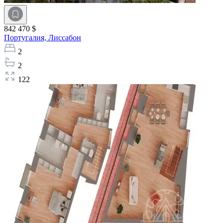
842 470 $
Португалия,
Лиссабон
2
2
122