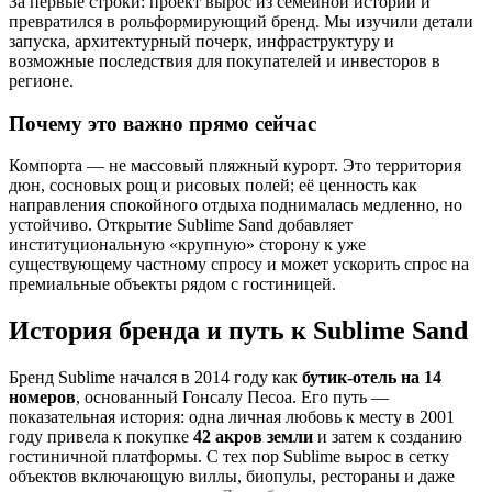
За первые строки: проект вырос из семейной истории и
превратился в рольформирующий бренд. Мы изучили детали
запуска, архитектурный почерк, инфраструктуру и
возможные последствия для покупателей и инвесторов в
регионе.
Почему это важно прямо сейчас
Компорта — не массовый пляжный курорт. Это территория
дюн, сосновых рощ и рисовых полей; её ценность как
направления спокойного отдыха поднималась медленно, но
устойчиво. Открытие Sublime Sand добавляет
институциональную «крупную» сторону к уже
существующему частному спросу и может ускорить спрос на
премиальные объекты рядом с гостиницей.
История бренда и путь к Sublime Sand
Бренд Sublime начался в 2014 году как
бутик-отель на 14
номеров
, основанный Гонсалу Песоа. Его путь —
показательная история: одна личная любовь к месту в 2001
году привела к покупке
42 акров земли
и затем к созданию
гостиничной платформы. С тех пор Sublime вырос в сетку
объектов включающую виллы, биопулы, рестораны и даже