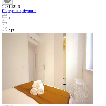
1 281 221 $
Португалия,
Фуншал
3
3
217