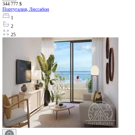
344 777 $
Португалия,
Лиссабон
1
2
25