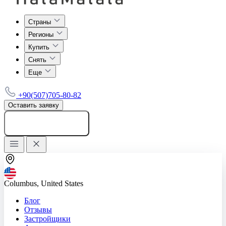
Страны
Регионы
Купить
Снять
Еще
+90(507)705-80-82
Оставить заявку
Добавить объявление
Columbus, United States
Блог
Отзывы
Застройщики