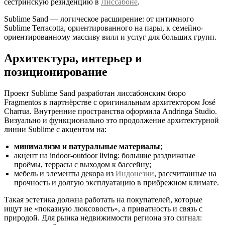
сестринскую резиденцию в
Лиссабоне
.
Sublime Sand — логическое расширение: от интимного
Sublime Terracotta, ориентированного на пары, к семейно-
ориентированному массиву вилл и услуг для больших групп.
Архитектура, интерьер и
позиционирование
Проект Sublime Sand разработан лиссабонским бюро
Fragmentos в партнёрстве с оригинальным архитектором José
Charrua. Внутренние пространства оформила Andringa Studio.
Визуально и функционально это продолжение архитектурной
линии Sublime с акцентом на:
минимализм и натуральные материалы
;
акцент на indoor-outdoor living: большие раздвижные
проёмы, террасы с выходом к бассейну;
мебель и элементы декора из
Индонезии
, рассчитанные на
прочность и долгую эксплуатацию в прибрежном климате.
Такая эстетика должна работать на покупателей, которые
ищут не «показную люксовость», а приватность и связь с
природой. Для рынка недвижимости региона это сигнал: