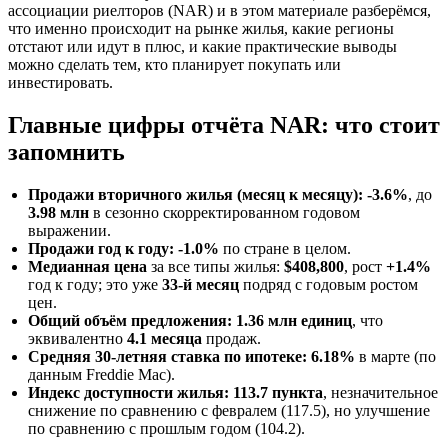
ассоциации риелторов (NAR) и в этом материале разберёмся,
что именно происходит на рынке жилья, какие регионы
отстают или идут в плюс, и какие практические выводы
можно сделать тем, кто планирует покупать или
инвестировать.
Главные цифры отчёта NAR: что стоит
запомнить
Продажи вторичного жилья (месяц к месяцу): -3.6%
, до
3.98 млн
в сезонно скорректированном годовом
выражении.
Продажи год к году: -1.0%
по стране в целом.
Медианная цена
за все типы жилья:
$408,800
, рост
+1.4%
год к году; это уже
33-й месяц
подряд с годовым ростом
цен.
Общий объём предложения: 1.36 млн единиц
, что
эквивалентно
4.1 месяца
продаж.
Средняя 30-летняя ставка по ипотеке: 6.18%
в марте (по
данным Freddie Mac).
Индекс доступности жилья: 113.7 пункта
, незначительное
снижение по сравнению с февралем (117.5), но улучшение
по сравнению с прошлым годом (104.2).