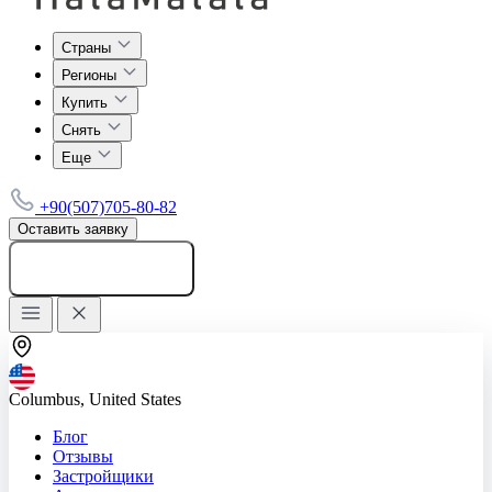
Страны
Регионы
Купить
Снять
Еще
+90(507)705-80-82
Оставить заявку
Добавить объявление
Columbus, United States
Блог
Отзывы
Застройщики