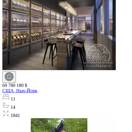
69 780 180 $
США,
Нью-Йорк
11
14
1841