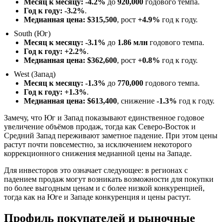
Месяц к месяцу: -4.2%
до
920,000
годового темпа.
Год к году: -3.2%
.
Медианная цена: $315,500
, рост
+4.9%
год к году.
South (Юг)
Месяц к месяцу: -3.1%
до
1.86 млн
годового темпа.
Год к году: +2.2%
.
Медианная цена: $362,600
, рост
+0.8%
год к году.
West (Запад)
Месяц к месяцу: -1.3%
до
770,000
годового темпа.
Год к году: +1.3%
.
Медианная цена: $613,400
, снижение
-1.3%
год к году.
Замечу, что Юг и Запад показывают единственное годовое
увеличение объёмов продаж, тогда как Северо-Восток и
Средний Запад переживают заметное падение. При этом цены
растут почти повсеместно, за исключением некоторого
коррекционного снижения медианной цены на Западе.
Для инвесторов это означает следующее: в регионах с
падением продаж могут возникать возможности для покупки
по более выгодным ценам и с более низкой конкуренцией,
тогда как на Юге и Западе конкуренция и цены растут.
Профиль покупателей и рыночные