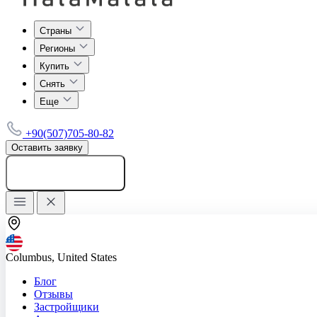
Страны
Регионы
Купить
Снять
Еще
+90(507)705-80-82
Оставить заявку
Добавить объявление
Columbus, United States
Блог
Отзывы
Застройщики