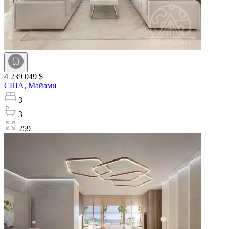
4 239 049 $
США,
Майами
3
3
259