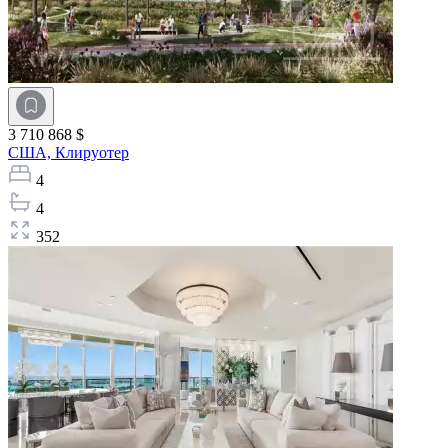
3 710 868 $
США,
Клируотер
4
4
352