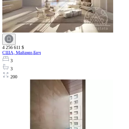
4 256 611 $
США,
Майами-Бич
3
3
200