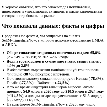
Я коротко объясню, что это означает для покупателей,
инвесторов и управляющих активами, и какие альтернативы
сегодня востребованы на рынке.
Что показали данные: факты и цифры
Продолжая по фактам, мы опираемся на анализ
SellMyTimeshareNow, в
котором
используются данные HMDA
и ARDA.
Общее снижение вторичных ипотечных выдач: 65,8%
(257 549 → 88 158) за 2021–2025 годы.
Доля вторых домов в сумме ипотечных выдач упала с
4,9% до 2,6%
.
В абсолютном выражении наибольший убыток понесла
Флорида
:
-38 465 покупок с ипотекой
.
По относительному снижению лидируют Невада (
-78,3%
),
Гавайи (
-77,8%
) и Вайоминг (
-74,5%
).
В то же время индустрия таймшеров выросла:
объем
продаж с $4,9 млрд в 2020 году до $10,5 млрд в 2024 году
(+
114,3%
), а доходы от аренды увеличились с $1,3 млрд до
$3,2 млрд (+
146,2%
).
На платформе SellMyTimeshareNow в 2025 году число