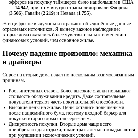
офферов на покупку таймшеров было наибольшим в США
—
14 942
, при этом внутри страны лидировали Флорида
(
3 506
), Гавайи (
2 219
) и Невада (
1 755
).
Эти цифры не выдуманы и отражают объединённые данные
отраслевых источников. Я вынесу важное наблюдение:
вторые дома оказались более чувствительны к изменению
финансовых условий, чем основное жилье.
Почему падение произошло: механика
и драйверы
Спрос на вторые дома падал по нескольким взаимосвязанным
причинам.
Рост ипотечных ставок. Более высокие ставки повышают
стоимость обслуживания кредита. Даже состоятельные
покупатели теряют часть покупательной способности.
Высокие цены на жильё. Цены остались повышеными
после пандемийного бума, поэтому входной барьер для
покупки второго дома стал серьёзным.
Дискретность покупки. Вторые дома чаще всего
приобретают для отдыха; такие траты легко откладываются
при ухудшении экономических условий.