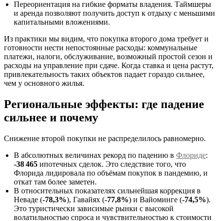
Переориентация на гибкие форматы владения. Таймшеры
и аренда позволяют получить доступ к отдыху с меньшими
капитальными вложениями.
Из практики мы видим, что покупка второго дома требует и
готовности нести непостоянные расходы: коммунальные
платежи, налоги, обслуживание, возможный простой сезон и
расходы на управление при сдаче. Когда ставка и цена растут,
привлекательность таких объектов падает гораздо сильнее,
чем у основного жилья.
Региональные эффекты: где падение
сильнее и почему
Снижение второй покупки не распределилось равномерно.
В абсолютных величинах рекорд по падению в
Флориде
:
-38 465
ипотечных сделок. Это следствие того, что
Флорида лидировала по объёмам покупок в пандемию, и
откат там более заметен.
В относительных показателях сильнейшая коррекция в
Неваде (
-78,3%
), Гавайях (
-77,8%
) и Вайоминге (
-74,5%
).
Это туристически зависимые рынки с высокой
волатильностью спроса и чувствительностью к стоимости