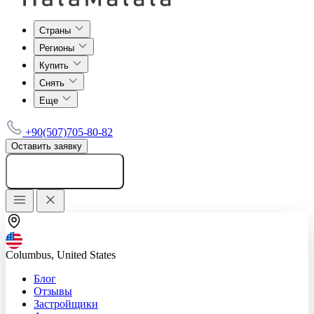
Страны
Регионы
Купить
Снять
Еще
+90(507)705-80-82
Оставить заявку
Добавить объявление
Columbus, United States
Блог
Отзывы
Застройщики