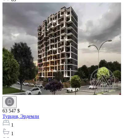
63 547 $
Турция,
Эрдемли
1
1