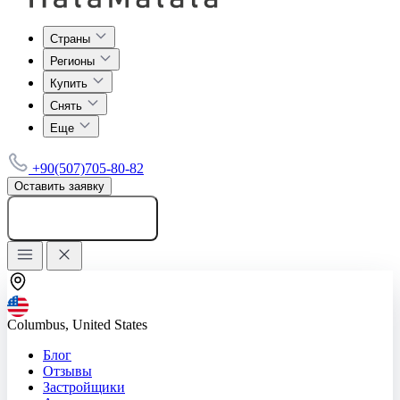
Страны
Регионы
Купить
Снять
Еще
+90(507)705-80-82
Оставить заявку
Добавить объявление
Columbus, United States
Блог
Отзывы
Застройщики