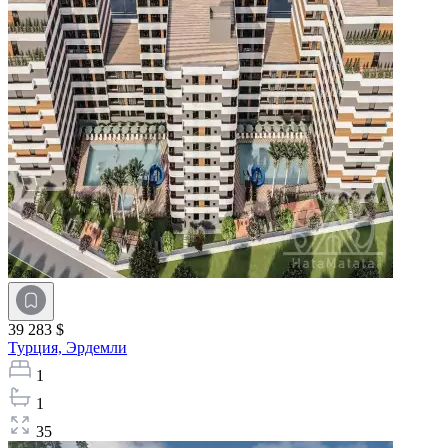
39 283 $
Турция,
Эрдемли
1
1
35