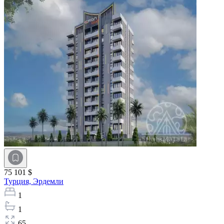
75 101 $
Турция,
Эрдемли
1
1
65