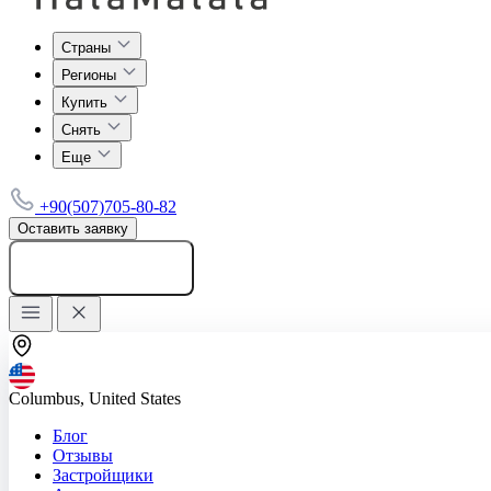
Страны
Регионы
Купить
Снять
Еще
+90(507)705-80-82
Оставить заявку
Добавить объявление
Columbus, United States
Блог
Отзывы
Застройщики