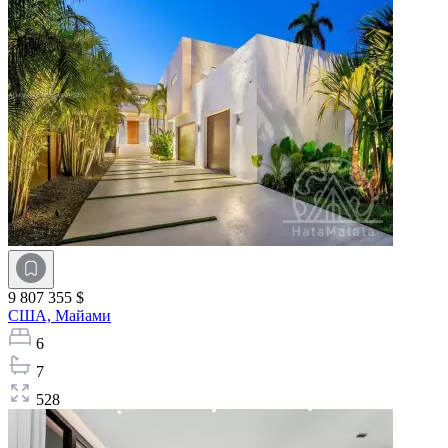
9 807 355 $
США,
Майами
6
7
528