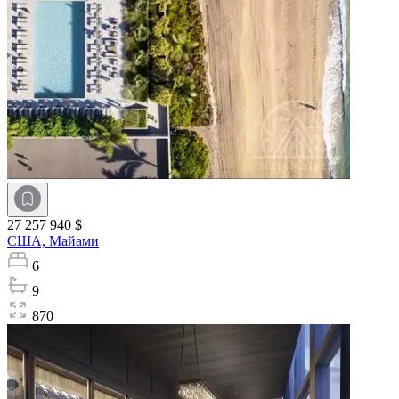
27 257 940 $
США,
Майами
6
9
870