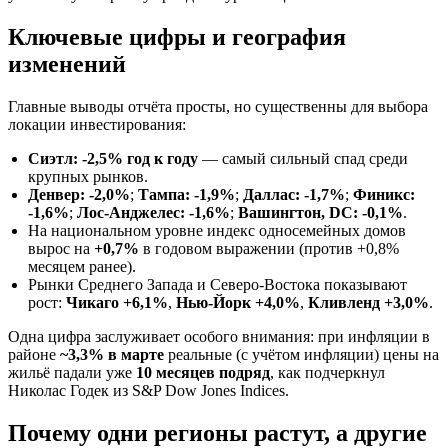
Ключевые цифры и география
изменений
Главные выводы отчёта просты, но существенны для выбора
локации инвестирования:
Сиэтл: -2,5% год к году
— самый сильный спад среди
крупных рынков.
Денвер: -2,0%
;
Тампа: -1,9%
;
Даллас: -1,7%
;
Финикс:
-1,6%
;
Лос-Анджелес: -1,6%
;
Вашингтон, DC: -0,1%
.
На национальном уровне индекс односемейных домов
вырос на
+0,7%
в годовом выражении (против +0,8%
месяцем ранее).
Рынки Среднего Запада и Северо‑Востока показывают
рост:
Чикаго +6,1%
,
Нью‑Йорк +4,0%
,
Кливленд +3,0%
.
Одна цифра заслуживает особого внимания: при инфляции в
районе
~3,3% в марте
реальные (с учётом инфляции) цены на
жильё падали уже
10 месяцев подряд
, как подчеркнул
Николас Годек из S&P Dow Jones Indices.
Почему одни регионы растут, а другие