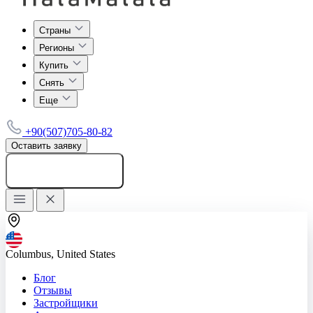
Страны
Регионы
Купить
Снять
Еще
+90(507)705-80-82
Оставить заявку
Добавить объявление
Columbus, United States
Блог
Отзывы
Застройщики