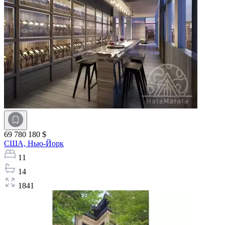
69 780 180 $
США,
Нью-Йорк
11
14
1841