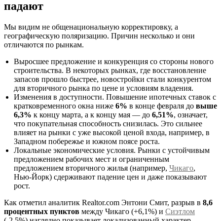
падают
Мы видим не общенациональную корректировку, а
географическую поляризацию. Причин несколько и они
отличаются по рынкам.
Выросшее предложение и конкуренция со стороны нового
строительства. В некоторых рынках, где восстановление
запасов прошло быстрее, новостройки стали конкурентом
для вторичного рынка по цене и условиям владения.
Изменения в доступности. Повышение ипотечных ставок с
кратковременного окна ниже
6%
в конце февраля до
выше
6,3%
к концу марта, а к концу мая — до
6,51%
, означает,
что покупательная способность снизилась. Это сильнее
влияет на рынки с уже высокой ценой входа, например, в
Западном побережье и южном поясе роста.
Локальные экономические условия. Рынки с устойчивым
предложением рабочих мест и ограниченным
предложением вторичного жилья (например,
Чикаго
,
Нью‑Йорк) сдерживают падение цен и даже показывают
рост.
Как отметил аналитик Realtor.com Энтони Смит, разрыв в
8,6
процентных пунктов
между Чикаго (+6,1%) и
Сиэтлом
(-2,5%) наглядно показывает локализованный характер