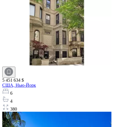
5 451 634 $
США,
Нью-Йорк
6
4
380