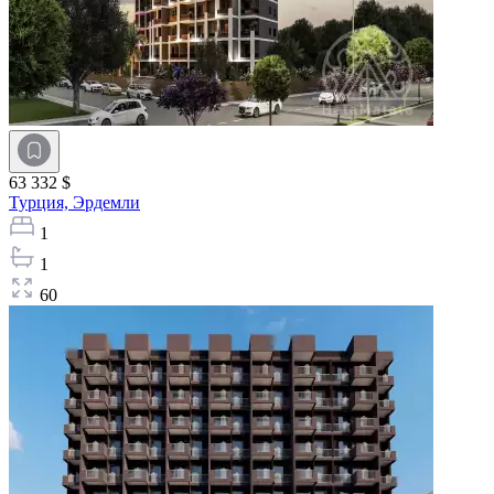
63 332 $
Турция,
Эрдемли
1
1
60