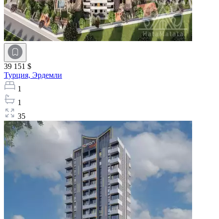
39 151 $
Турция,
Эрдемли
1
1
35