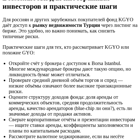
инвесторов и практические шаги
Для россиян и других зарубежных покупателей фонд KGYO
даёт доступ к
рынку недвижимости Турции
через листинг на
бирже. Это удобно, но важно понимать, как снизить
типичные риски.
Практические шаги для тех, кто рассматривает KGYO или
похожие GYO:
Откройте счёт у брокера с доступом к Borsa Istanbul.
Многие международные брокеры дают такую опцию, но
ликвидность бумаг может отличаться.
Проверьте средний дневной объём торгов и спред —
низкие объёмы означают более высокие транзакционные
риски.
Оцените структуру доходов фонда: доля аренды от
коммерческих объектов, средняя продолжительность
аренды, качество арендаторов (blue‑chip ли они?), есть ли
значимые доходы от продажи активов.
Сверьте корпоративные отчёты и презентации инвесторам
— ищите ставки аренды, коэффициенты заполняемости и
планы по капитальным расходам.
Рассмотрите валютное хеджирование, если вы несёте