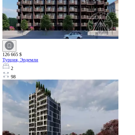
126 665 $
Турция,
Эрдемли
2
98