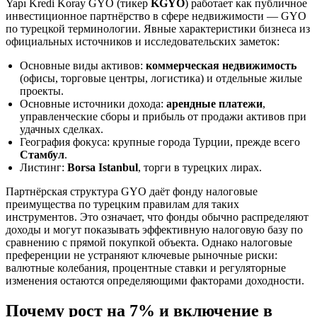
Yapı Kredi Koray GYO (тикер
KGYO
) работает как публичное
инвестиционное партнёрство в сфере недвижимости — GYO
по турецкой терминологии. Явные характеристики бизнеса из
официальных источников и исследовательских заметок:
Основные виды активов:
коммерческая недвижимость
(офисы, торговые центры, логистика) и отдельные жилые
проекты.
Основные источники дохода:
арендные платежи
,
управленческие сборы и прибыль от продажи активов при
удачных сделках.
География фокуса: крупные города Турции, прежде всего
Стамбул
.
Листинг:
Borsa Istanbul
, торги в турецких лирах.
Партнёрская структура GYO даёт фонду налоговые
преимущества по турецким правилам для таких
инструментов. Это означает, что фонды обычно распределяют
доходы и могут показывать эффективную налоговую базу по
сравнению с прямой покупкой объекта. Однако налоговые
преференции не устраняют ключевые рыночные риски:
валютные колебания, процентные ставки и регуляторные
изменения остаются определяющими факторами доходности.
Почему рост на 7% и включение в