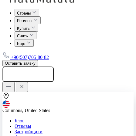
Страны
Регионы
Купить
Снять
Еще
+90(507)705-80-82
Оставить заявку
Добавить объявление
Columbus, United States
Блог
Отзывы
Застройщики