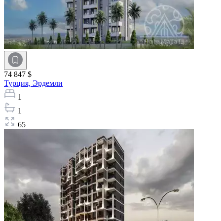
74 847 $
Турция,
Эрдемли
1
1
65