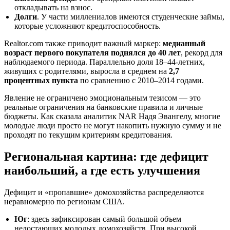
откладывать на взнос.
Долги
. У части миллениалов имеются студенческие займы,
которые усложняют кредитоспособность.
Realtor.com также приводит важный маркер:
медианный
возраст первого покупателя поднялся до 40 лет
, рекорд для
наблюдаемого периода. Параллельно доля 18–44-летних,
живущих с родителями, выросла в среднем на
2,7
процентных пункта
по сравнению с 2010–2014 годами.
Явление не ограничено эмоциональным тезисом — это
реальные ограничения на банковские правила и личные
бюджеты. Как сказала аналитик NAR Надя Эвангелу, многие
молодые люди просто не могут накопить нужную сумму и не
проходят по текущим критериям кредитования.
Региональная картина: где дефицит
наибольший, а где есть улучшения
Дефицит и «пропавшие» домохозяйства распределяются
неравномерно по регионам США.
Юг
: здесь зафиксирован самый большой объем
недостающих молодых домохозяйств. При высокой