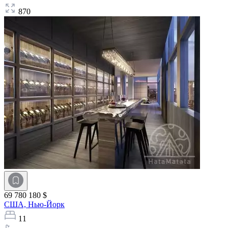
870
69 780 180 $
США,
Нью-Йорк
11