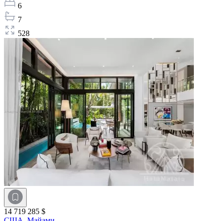
6
7
528
14 719 285 $
США,
Майами