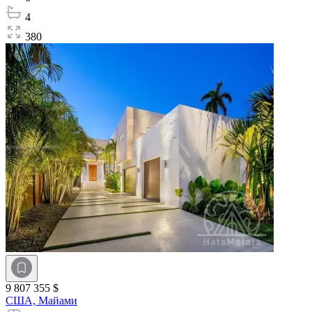
4
380
9 807 355 $
США,
Майами