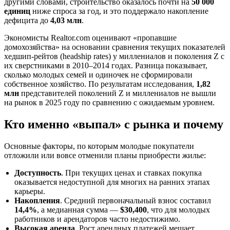
другими словами, строительство оказалось почти на
50 000
единиц
ниже спроса за год, и это поддержало накопление
дефицита до
4,03 млн
.
Экономисты Realtor.com оценивают «пропавшие
домохозяйства» на основании сравнения текущих показателей
хедшип-рейтов (headship rates) у миллениалов и поколения Z с
их сверстниками в 2010–2014 годах. Разница показывает,
сколько молодых семей и одиночек не сформировали
собственное хозяйство. По результатам исследования,
1,82
млн
представителей поколений Z и миллениалов не вышли
на рынок в 2025 году по сравнению с ожидаемым уровнем.
Кто именно «выпал» с рынка и почему
Основные факторы, по которым молодые покупатели
отложили или вовсе отменили планы приобрести жилье:
Доступность
. При текущих ценах и ставках покупка
оказывается недоступной для многих на ранних этапах
карьеры.
Накопления
. Средний первоначальный взнос составил
14,4%
, а медианная сумма —
$30,400
, что для молодых
работников и арендаторов часто недостижимо.
Высокая аренда
. Рост арендных платежей мешает