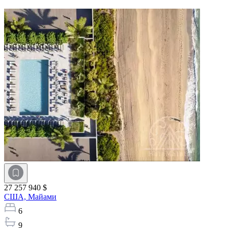
27 257 940 $
США,
Майами
6
9