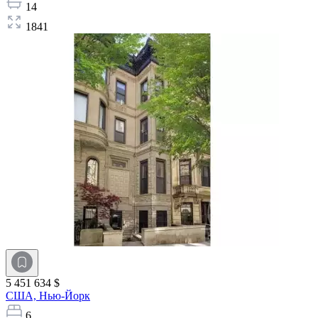
14
1841
5 451 634 $
США,
Нью-Йорк
6