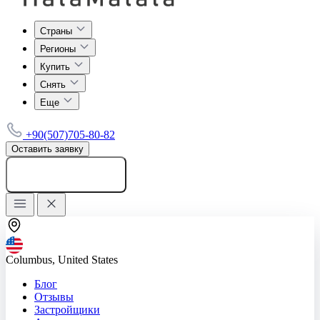
Страны
Регионы
Купить
Снять
Еще
+90(507)705-80-82
Оставить заявку
Добавить объявление
Columbus, United States
Блог
Отзывы
Застройщики