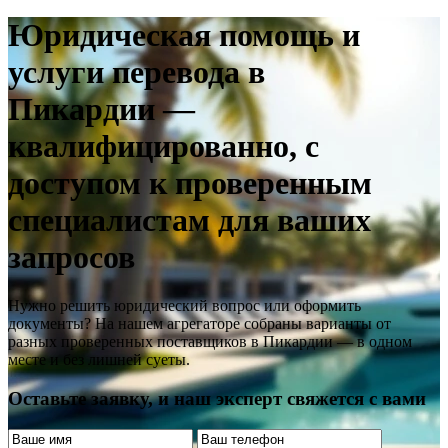
Юридическая помощь и
услуги перевода в
Пикардии —
квалифицированно, с
доступом к проверенным
специалистам для ваших
запросов
Нужно решить юридический вопрос или оформить
документы? На нашем агрегаторе собраны варианты от
разных проверенных поставщиков в Пикардии — в одном
месте и без лишней суеты.
Оставьте заявку, и наш эксперт свяжется с вами