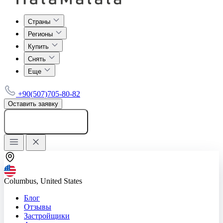
Страны
Регионы
Купить
Снять
Еще
+90(507)705-80-82
Оставить заявку
Добавить объявление
Columbus, United States
Блог
Отзывы
Застройщики