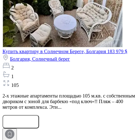
Купить квартиру в Солнечном Береге, Болгария
183 979 $
Болгария,
Солнечный берег
2
1
105
2-х этажные апартаменты площадью 105 м.кв. с собственным
двориком с зоной для барбекю «под ключ»!! Пляж – 400
метров от комплекса. Эти...
Оставить заявку