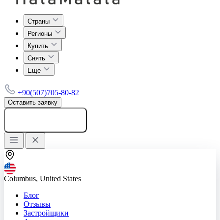
Страны
Регионы
Купить
Снять
Еще
+90(507)705-80-82
Оставить заявку
Добавить объявление
Columbus, United States
Блог
Отзывы
Застройщики