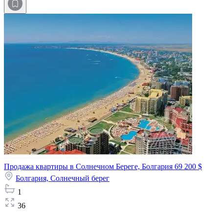
Продажа квартиры в Солнечном Береге, Болгария
69 200 $
Болгария,
Солнечный берег
1
36