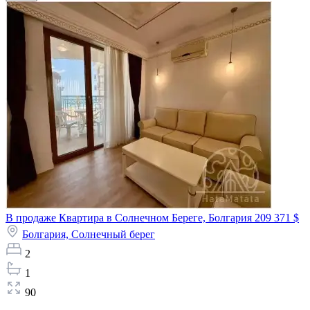
В продаже Квартира в Солнечном Береге, Болгария
209 371 $
Болгария,
Солнечный берег
2
1
90