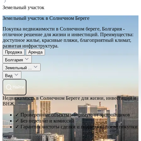
Земельный участок
Земельный участок в Солнечном Береге
Покупка недвижимости в Солнечном береге, Болгария -
отличное решение для жизни и инвестиций. Преимущества:
доступное жилье, красивые пляжи, благоприятный климат,
развитая инфраструктура.
Продажа
Аренда
Болгария
Земельный ...
Вид
Найти
Недвижимость в Солнечном Береге для жизни, инвестиций и
ВНЖ
✓ Проверенные объекты напрямую от застройщиков
✓ Без переплат и комиссий
✓ Гарантия чистоты сделки и поддержка после покупки