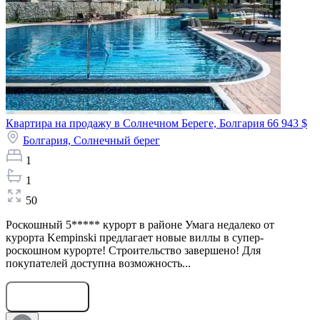
Квартира на продажу в Солнечном Береге, Болгария
66 943 $
Болгария,
Солнечный берег
1
1
50
Роскошный 5***** курорт в районе Умага недалеко от
курорта Kempinski предлагает новые виллы в супер-
роскошном курорте! Строительство завершено! Для
покупателей доступна возможность...
Оставить заявку