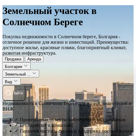
Земельный участок в
Солнечном Береге
Покупка недвижимости в Солнечном береге, Болгария -
отличное решение для жизни и инвестиций. Преимущества:
доступное жилье, красивые пляжи, благоприятный климат,
развитая инфраструктура.
Продажа
Аренда
Болгария
Земельный ...
Вид
Найти
Недвижимость в Солнечном Береге для жизни, инвестиций и
ВНЖ
✓ Проверенные объекты напрямую от застройщиков
✓ Без переплат и комиссий
✓ Гарантия чистоты сделки и поддержка после покупки