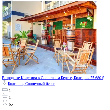
В продаже Квартира в Солнечном Береге, Болгария
75 680 $
Болгария,
Солнечный берег
1
1
65