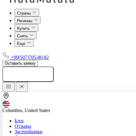
Страны
Регионы
Купить
Снять
Еще
+90(507)705-80-82
Оставить заявку
Добавить объявление
Columbus, United States
Блог
Отзывы
Застройщики