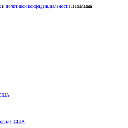
х
и
политикой конфиденциальности
HataMatata
в США
Флориде, США