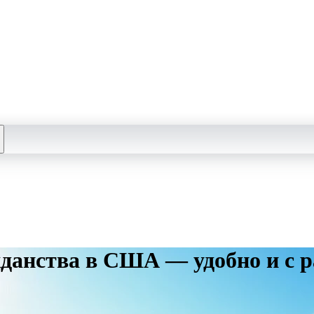
анства в США — удобно и с ра