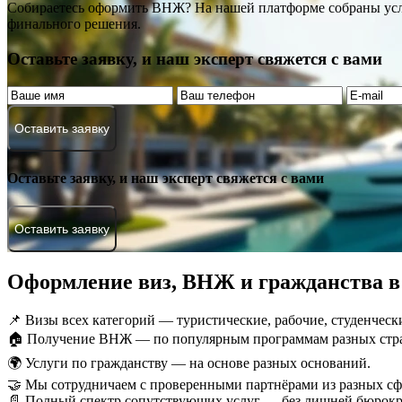
Собираетесь оформить ВНЖ? На нашей платформе собраны услу
финального решения.
Оставьте заявку, и наш эксперт свяжется с вами
Оставить заявку
Оставьте заявку, и наш эксперт свяжется с вами
Оставить заявку
Оформление виз, ВНЖ и гражданства в
📌 Визы всех категорий — туристические, рабочие, студенческ
🏠 Получение ВНЖ — по популярным программам разных стр
🌍 Услуги по гражданству — на основе разных оснований.
🤝 Мы сотрудничаем с проверенными партнёрами из разных сф
📄 Полный спектр сопутствующих услуг — без лишней бюрокр