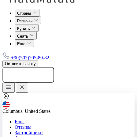
Страны
Регионы
Купить
Снять
Еще
+90(507)705-80-82
Оставить заявку
Добавить объявление
Columbus, United States
Блог
Отзывы
Застройщики