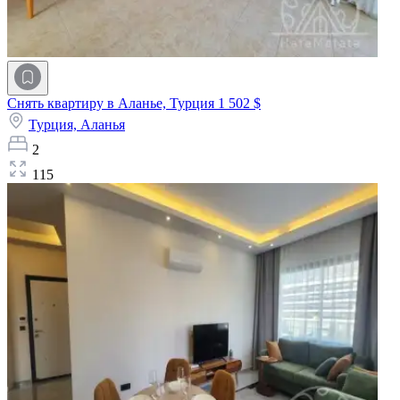
Снять квартиру в Аланье, Турция
1 502 $
Турция,
Аланья
2
115