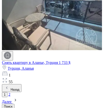
Снять квартиру в Аланье, Турция
1 733 $
Турция,
Аланья
1
55
Назад
2
1
Далее
Поиск