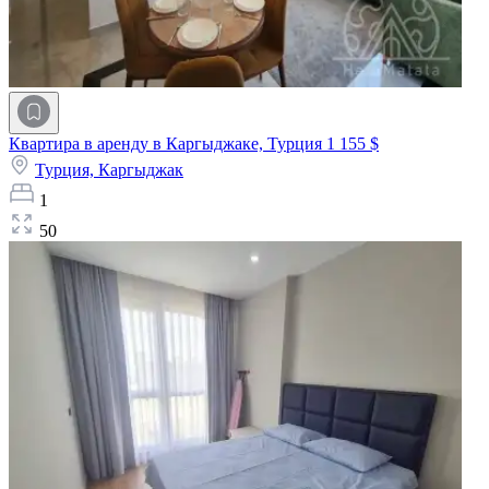
Квартира в аренду в Каргыджаке, Турция
1 155 $
Турция,
Каргыджак
1
50