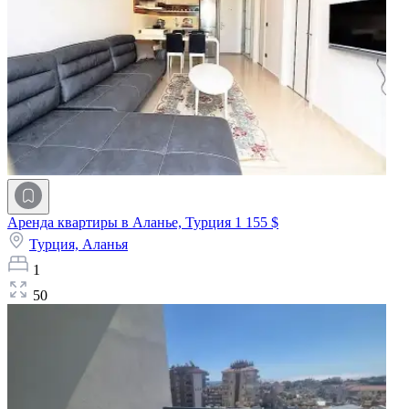
Аренда квартиры в Аланье, Турция
1 155 $
Турция,
Аланья
1
50