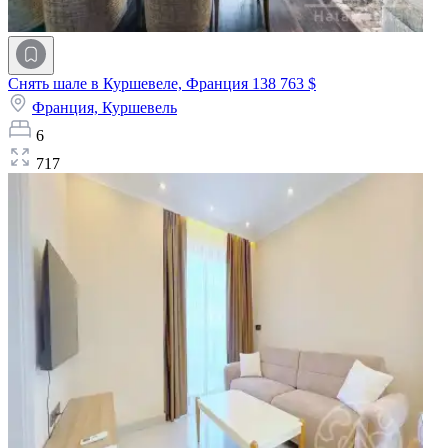
Снять шале в Куршевеле, Франция
138 763 $
Франция,
Куршевель
6
717