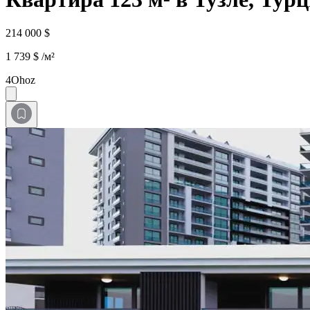
214 000 $
1 739 $ /м²
4Ohoz