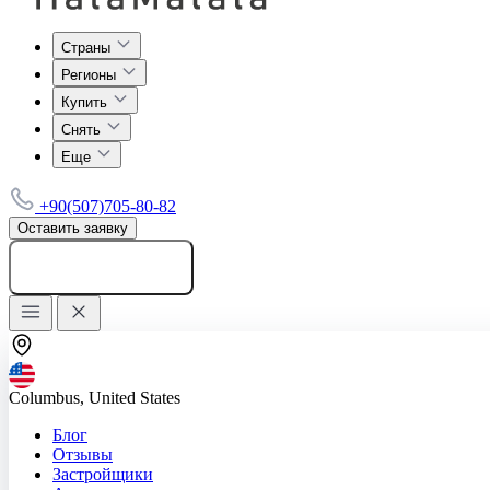
Страны
Регионы
Купить
Снять
Еще
+90(507)705-80-82
Оставить заявку
Добавить объявление
Columbus, United States
Блог
Отзывы
Застройщики