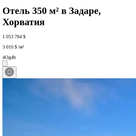
Отель 350 м² в Задаре,
Хорватия
1 053 784 $
3 010 $ /м²
4Og4h