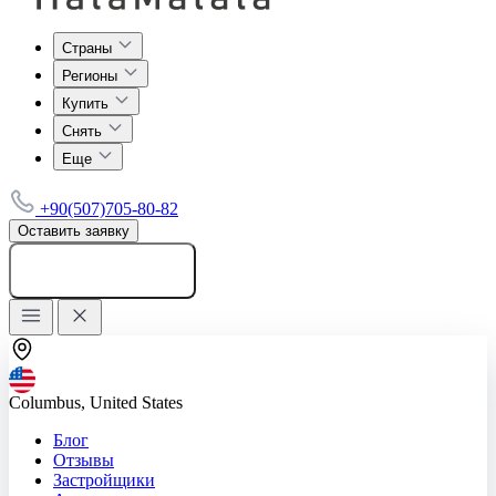
Страны
Регионы
Купить
Снять
Еще
+90(507)705-80-82
Оставить заявку
Добавить объявление
Columbus, United States
Блог
Отзывы
Застройщики