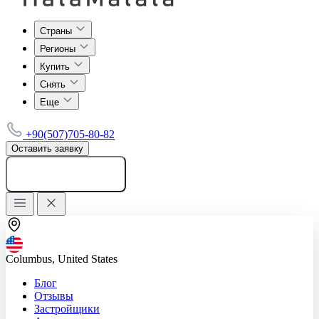
Страны
Регионы
Купить
Снять
Еще
+90(507)705-80-82
Оставить заявку
Добавить объявление
Columbus, United States
Блог
Отзывы
Застройщики