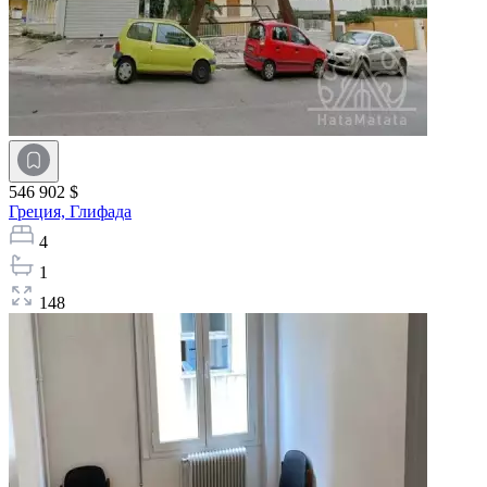
546 902 $
Греция,
Глифада
4
1
148