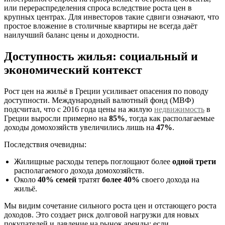
или перераспределения спроса вследствие роста цен в
крупных центрах. Для инвесторов такие сдвиги означают, что
простое вложение в столичные квартиры не всегда даёт
наилучший баланс цены и доходности.
Доступность жилья: социальный и
экономический контекст
Рост цен на жильё в Греции усиливает опасения по поводу
доступности. Международный валютный фонд (МВФ)
подсчитал, что с 2016 года цены на жилую
недвижимость
в
Греции выросли примерно на
85%
, тогда как располагаемые
доходы домохозяйств увеличились лишь на
47%
.
Последствия очевидны:
Жилищные расходы теперь поглощают более
одной трети
располагаемого дохода домохозяйств.
Около
40% семей
тратят
более 40%
своего дохода на
жильё.
Мы видим сочетание сильного роста цен и отстающего роста
доходов. Это создает риск долговой нагрузки для новых
покупателей и давление на рынок аренды: если