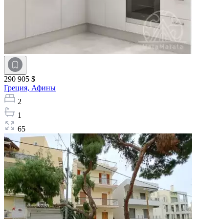
290 905 $
Греция,
Афины
2
1
65