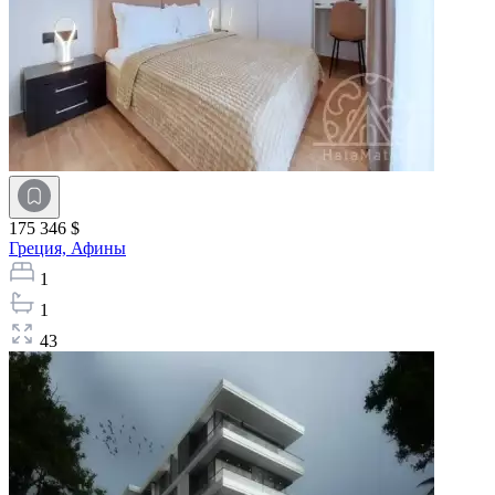
175 346 $
Греция,
Афины
1
1
43