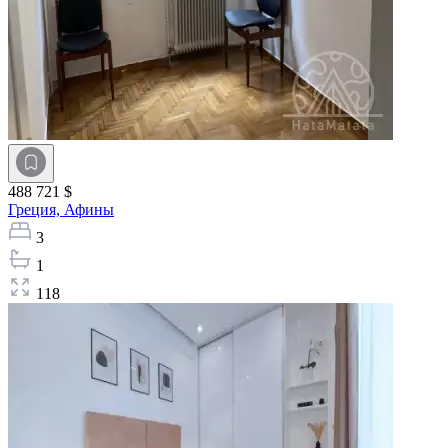
488 721 $
Греция,
Афины
3
1
118