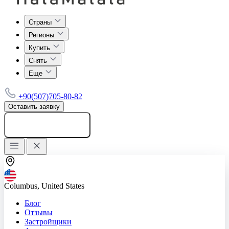
Страны
Регионы
Купить
Снять
Еще
+90(507)705-80-82
Оставить заявку
Добавить объявление
Columbus, United States
Блог
Отзывы
Застройщики