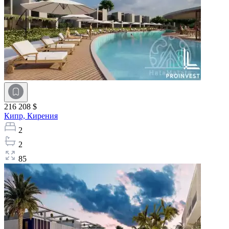
216 208 $
Кипр,
Кирения
2
2
85