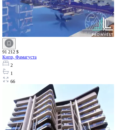
91 212 $
Кипр,
Фамагуста
2
1
66