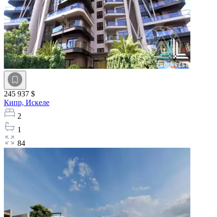
245 937 $
Кипр,
Искеле
2
1
84