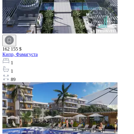
162 155 $
Кипр,
Фамагуста
1
1
89