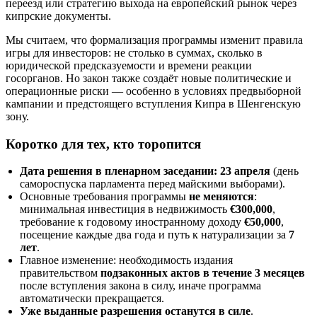
переезд или стратегию выхода на европейский рынок через
кипрские документы.
Мы считаем, что формализация программы изменит правила
игры для инвесторов: не столько в суммах, сколько в
юридической предсказуемости и времени реакции
госорганов. Но закон также создаёт новые политические и
операционные риски — особенно в условиях предвыборной
кампании и предстоящего вступления Кипра в Шенгенскую
зону.
Коротко для тех, кто торопится
Дата решения в пленарном заседании: 23 апреля
(день
самороспуска парламента перед майскими выборами).
Основные требования программы
не меняются
:
минимальная инвестиция в недвижимость
€300,000
,
требование к годовому иностранному доходу
€50,000
,
посещение каждые два года и путь к натурализации за
7
лет
.
Главное изменение: необходимость издания
правительством
подзаконных актов в течение 3 месяцев
после вступления закона в силу, иначе программа
автоматически прекращается.
Уже выданные разрешения останутся в силе
.