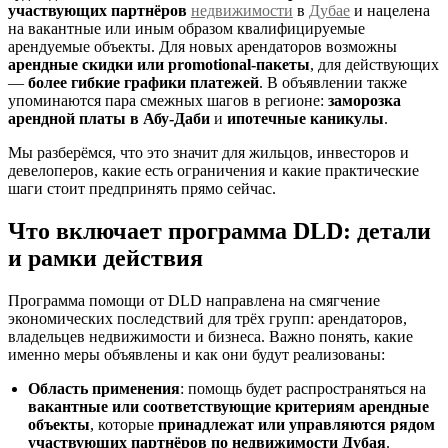
участвующих партнёров
недвижимости
в
Дубае
и нацелена
на вакантные или иным образом квалифицируемые
арендуемые объекты. Для новых арендаторов возможны
арендные скидки или promotional-пакеты
, для действующих
—
более гибкие графики платежей
. В объявлении также
упоминаются пара смежных шагов в регионе:
заморозка
арендной платы в Абу-Даби
и
ипотечные каникулы
.
Мы разберёмся, что это значит для жильцов, инвесторов и
девелоперов, какие есть ограничения и какие практические
шаги стоит предпринять прямо сейчас.
Что включает программа DLD: детали
и рамки действия
Программа помощи от DLD направлена на смягчение
экономических последствий для трёх групп: арендаторов,
владельцев недвижимости и бизнеса. Важно понять, какие
именно меры объявлены и как они будут реализованы:
Область применения
: помощь будет распространяться на
вакантные или соответствующие критериям арендные
объекты
, которые
принадлежат или управляются рядом
участвующих партнёров по недвижимости Дубая
.