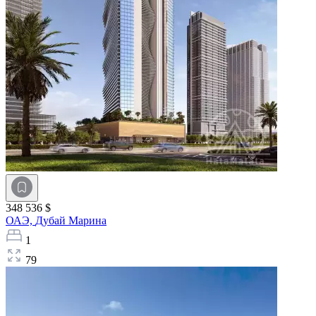
348 536 $
ОАЭ,
Дубай Марина
1
79