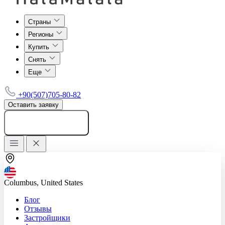
Страны
Регионы
Купить
Снять
Еще
+90(507)705-80-82
Оставить заявку
Добавить объявление
Columbus, United States
Блог
Отзывы
Застройщики