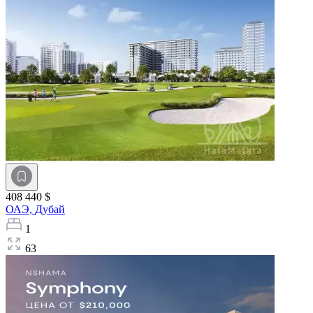
408 440 $
ОАЭ,
Дубай
1
63