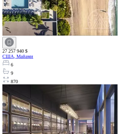
27 257 940 $
США,
Майами
6
9
870