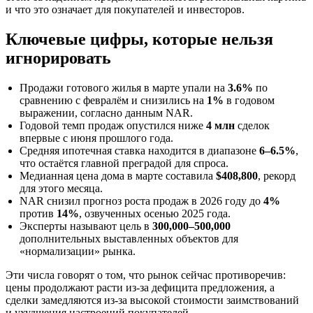
и что это означает для покупателей и инвесторов.
Ключевые цифры, которые нельзя
игнорировать
Продажи готового жилья в марте упали на
3.6%
по
сравнению с февралём и снизились на
1%
в годовом
выражении, согласно данным NAR.
Годовой темп продаж опустился ниже
4 млн
сделок
впервые с июня прошлого года.
Средняя ипотечная ставка находится в диапазоне
6–6.5%
,
что остаётся главной преградой для спроса.
Медианная цена дома в марте составила
$408,800
, рекорд
для этого месяца.
NAR снизил прогноз роста продаж в 2026 году до
4%
против
14%
, озвученных осенью 2025 года.
Эксперты называют цель в
300,000–500,000
дополнительных выставленных объектов для
«нормализации» рынка.
Эти числа говорят о том, что рынок сейчас противоречив:
цены продолжают расти из-за дефицита предложения, а
сделки замедляются из‑за высокой стоимости заимствований
и ухудшения настроений покупателей.