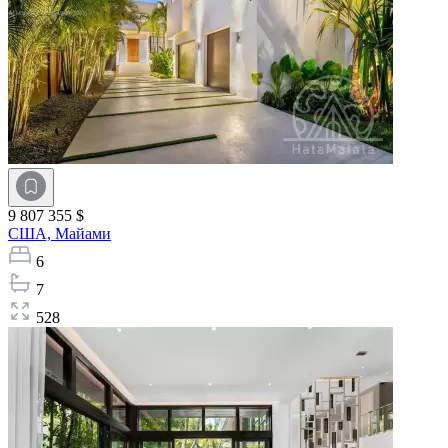
9 807 355 $
США,
Майами
6
7
528