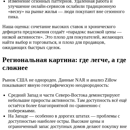
Изменение сезонных паттернов. Удалённая работа и
улучшение онлайн‑сервисов ослабили традиционную
«весну» на рынке жилья — люди покупают вне сезонного
пика.
Наша оценка: сочетание высоких ставок и хронического
дефицита предложения создаёт «парадокс высокой цены —
низкой активности». Это плохо для покупателей, желающих
найти выбор и торговаться, и плохо для продавцов,
ожидающих быстрых сделок.
Региональная картина: где легче, а где
сложнее
Рынок США не однороден. Данные NAR и анализ Zillow
показывают явную географическую неоднородность:
Средний Запад и части Северо‑Востока демонстрируют
небольшие приросты активности. Там доступность всё ещё
остаётся более благоприятной по сравнению с
побережьями.
На Западе — особенно в дорогих штатах — проблемы с
доступностью наиболее остры. Высокие цены и
ограниченный запас доступных домов делают покупку вне