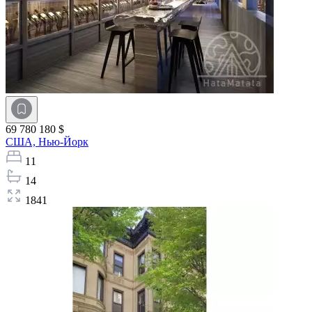
69 780 180 $
США,
Нью-Йорк
11
14
1841