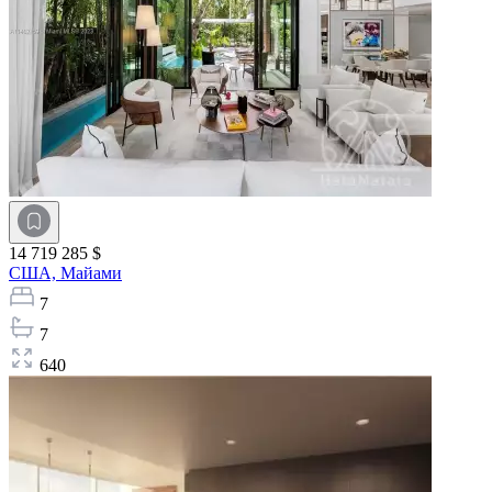
14 719 285 $
США,
Майами
7
7
640