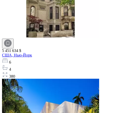
5 451 634 $
США,
Нью-Йорк
6
4
380