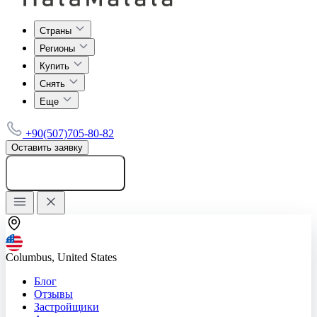
Страны
Регионы
Купить
Снять
Еще
+90(507)705-80-82
Оставить заявку
Добавить объявление
Columbus, United States
Блог
Отзывы
Застройщики