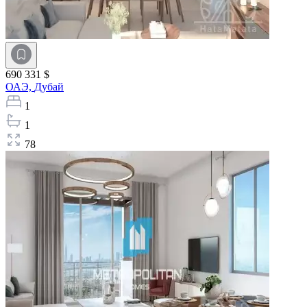
690 331 $
ОАЭ,
Дубай
1
1
78