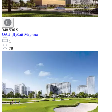
348 536 $
ОАЭ,
Дубай Марина
1
79