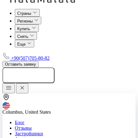
Страны
Регионы
Купить
Снять
Еще
+90(507)705-80-82
Оставить заявку
Добавить объявление
Columbus, United States
Блог
Отзывы
Застройщики