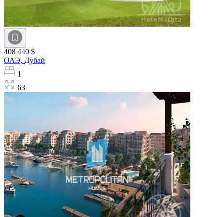
408 440 $
ОАЭ,
Дубай
1
63