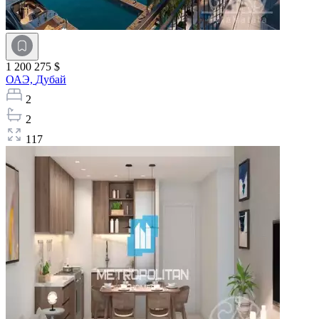
1 200 275 $
ОАЭ,
Дубай
2
2
117