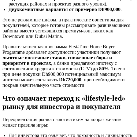
растущих районах и проектах разного уровня).
Двухкомнатные варианты от примерно Dh900,000
.
Это не рекламные цифры, а практические ориентиры для
покупателей, которые готовы рассматривать развивающиеся
районы вместо устоявшихся премиум-зон, таких как
Downtown или Dubai Marina.
Правительственная программа First-Time Home Buyer
Programme добавляет доступности: участники получают
льготные ипотечные ставки, сниженные сборы и
приоритет в проектах
, а банки предлагают ипотеку с
соотношением кредита к стоимости (LTV)
до 80%
. То есть
при цене покупки Dh900,000 потенциальный максимум
ипотеки может составлять
Dh720,000
, при необходимости
покрыв значительную часть стоимости.
Что означает переход к «lifestyle-led»
рынку для инвестора и покупателя
Переориентация рынка с «логистики» на «образ жизни»
меняет правила игры:
Для инвестора это означает, что доходность и ликвидность