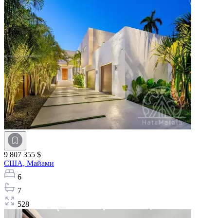
9 807 355 $
США,
Майами
6
7
528