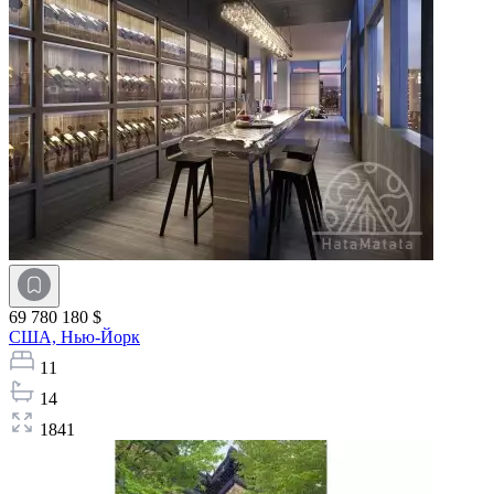
69 780 180 $
США,
Нью-Йорк
11
14
1841