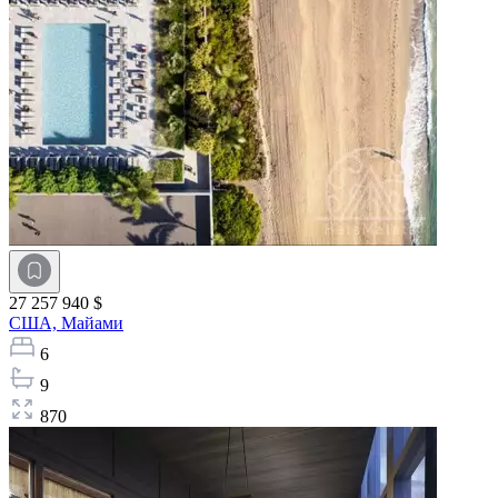
27 257 940 $
США,
Майами
6
9
870