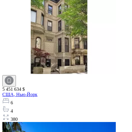
5 451 634 $
США,
Нью-Йорк
6
4
380