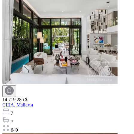
14 719 285 $
США,
Майами
7
7
640