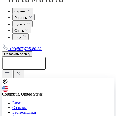
Страны
Регионы
Купить
Снять
Еще
+90(507)705-80-82
Оставить заявку
Добавить объявление
Columbus, United States
Блог
Отзывы
Застройщики