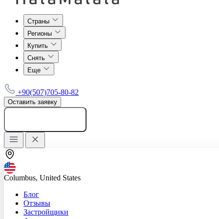
Страны
Регионы
Купить
Снять
Еще
+90(507)705-80-82
Оставить заявку
Добавить объявление
Columbus, United States
Блог
Отзывы
Застройщики