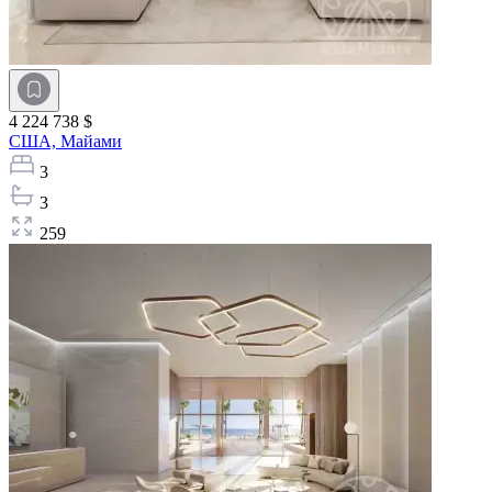
4 224 738 $
США,
Майами
3
3
259