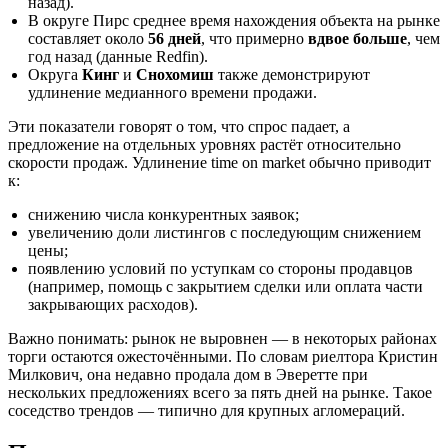
назад).
В округе Пирс среднее время нахождения объекта на рынке
составляет около
56 дней
, что примерно
вдвое больше
, чем
год назад (данные Redfin).
Округа
Кинг
и
Снохомиш
также демонстрируют
удлинение медианного времени продажи.
Эти показатели говорят о том, что спрос падает, а
предложение на отдельных уровнях растёт относительно
скорости продаж. Удлинение time on market обычно приводит
к:
снижению числа конкурентных заявок;
увеличению доли листингов с последующим снижением
цены;
появлению условий по уступкам со стороны продавцов
(например, помощь с закрытием сделки или оплата части
закрывающих расходов).
Важно понимать: рынок не выровнен — в некоторых районах
торги остаются ожесточёнными. По словам риелтора Кристин
Милкович, она недавно продала дом в Эверетте при
нескольких предложениях всего за пять дней на рынке. Такое
соседство трендов — типично для крупных агломераций.