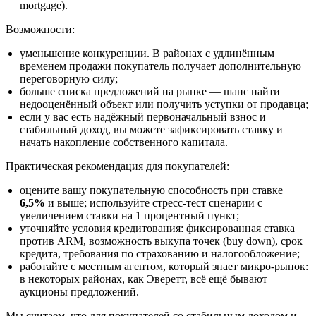
mortgage).
Возможности:
уменьшение конкуренции. В районах с удлинённым
временем продажи покупатель получает дополнительную
переговорную силу;
больше списка предложений на рынке — шанс найти
недооценённый объект или получить уступки от продавца;
если у вас есть надёжный первоначальный взнос и
стабильный доход, вы можете зафиксировать ставку и
начать накопление собственного капитала.
Практическая рекомендация для покупателей:
оцените вашу покупательную способность при ставке
6,5%
и выше; используйте стресс-тест сценарии с
увеличением ставки на 1 процентный пункт;
уточняйте условия кредитования: фиксированная ставка
против ARM, возможность выкупа точек (buy down), срок
кредита, требования по страхованию и налогообложение;
работайте с местным агентом, который знает микро-рынок:
в некоторых районах, как Эверетт, всё ещё бывают
аукционы предложений.
Мы считаем, что для покупателей со стабильным доходом и