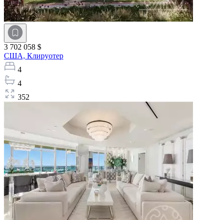
3 702 058 $
США,
Клируотер
4
4
352