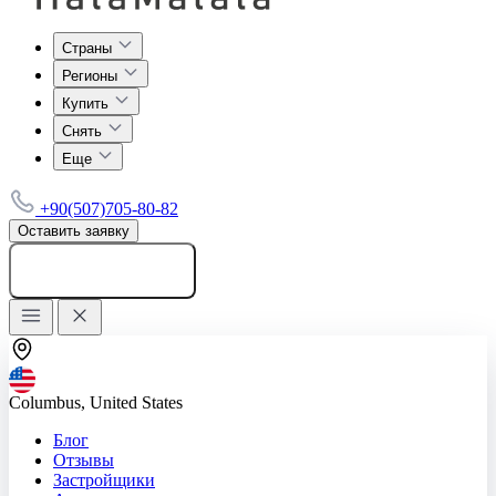
Страны
Регионы
Купить
Снять
Еще
+90(507)705-80-82
Оставить заявку
Добавить объявление
Columbus, United States
Блог
Отзывы
Застройщики