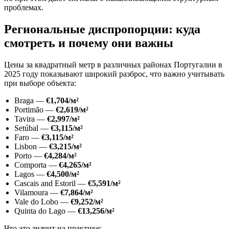
проблемах.
Региональные диспропорции: куда
смотреть и почему они важны
Цены за квадратный метр в различных районах Португалии в
2025 году показывают широкий разброс, что важно учитывать
при выборе объекта:
Braga —
€1,704/м²
Portimão —
€2,619/м²
Tavira —
€2,997/м²
Setúbal —
€3,115/м²
Faro —
€3,115/м²
Lisbon —
€3,215/м²
Porto —
€4,284/м²
Comporta —
€4,265/м²
Lagos —
€4,500/м²
Cascais and Estoril —
€5,591/м²
Vilamoura —
€7,864/м²
Vale do Lobo —
€9,252/м²
Quinta do Lago —
€13,256/м²
Что это значит на практике: