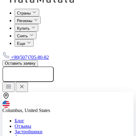
Страны
Регионы
Купить
Снять
Еще
+90(507)705-80-82
Оставить заявку
Добавить объявление
Columbus, United States
Блог
Отзывы
Застройщики