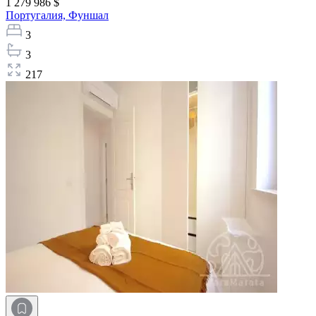
1 279 986 $
Португалия,
Фуншал
3
3
217