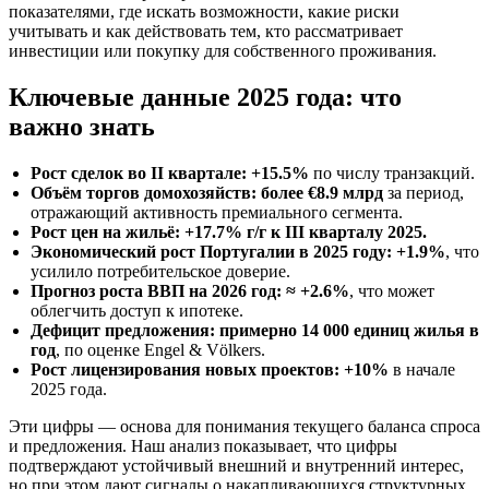
показателями, где искать возможности, какие риски
учитывать и как действовать тем, кто рассматривает
инвестиции или покупку для собственного проживания.
Ключевые данные 2025 года: что
важно знать
Рост сделок во II квартале: +15.5%
по числу транзакций.
Объём торгов домохозяйств: более €8.9 млрд
за период,
отражающий активность премиального сегмента.
Рост цен на жильё: +17.7% г/г к III кварталу 2025.
Экономический рост Португалии в 2025 году: +1.9%
, что
усилило потребительское доверие.
Прогноз роста ВВП на 2026 год: ≈ +2.6%
, что может
облегчить доступ к ипотеке.
Дефицит предложения: примерно 14 000 единиц жилья в
год
, по оценке Engel & Völkers.
Рост лицензирования новых проектов: +10%
в начале
2025 года.
Эти цифры — основа для понимания текущего баланса спроса
и предложения. Наш анализ показывает, что цифры
подтверждают устойчивый внешний и внутренний интерес,
но при этом дают сигналы о накапливающихся структурных