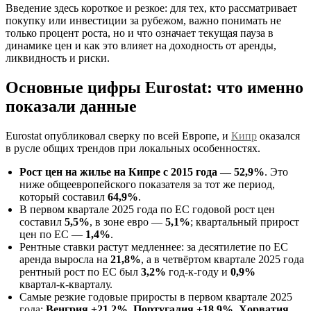
Введение здесь короткое и резкое: для тех, кто рассматривает
покупку или инвестиции за рубежом, важно понимать не
только процент роста, но и что означает текущая пауза в
динамике цен и как это влияет на доходность от аренды,
ликвидность и риски.
Основные цифры Eurostat: что именно
показали данные
Eurostat опубликовал сверку по всей Европе, и
Кипр
оказался
в русле общих трендов при локальных особенностях.
Рост цен на жилье на Кипре с 2015 года — 52,9%
. Это
ниже общеевропейского показателя за тот же период,
который составил
64,9%
.
В первом квартале 2025 года по ЕС годовой рост цен
составил
5,5%
, в зоне евро —
5,1%
; квартальный прирост
цен по ЕС —
1,4%
.
Рентные ставки растут медленнее: за десятилетие по ЕС
аренда выросла на
21,8%
, а в четвёртом квартале 2025 года
рентный рост по ЕС был
3,2%
год‑к‑году и
0,9%
квартал‑к‑кварталу.
Самые резкие годовые приросты в первом квартале 2025
года:
Венгрия +21,2%
,
Португалия +18,9%
,
Хорватия