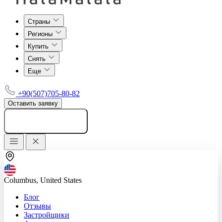
Страны
Регионы
Купить
Снять
Еще
+90(507)705-80-82
Оставить заявку
Добавить объявление
Columbus, United States
Блог
Отзывы
Застройщики