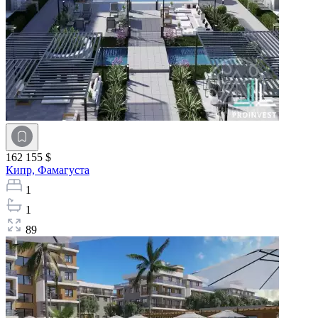
162 155 $
Кипр,
Фамагуста
1
1
89