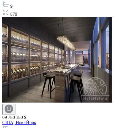
9
870
69 780 180 $
США,
Нью-Йорк