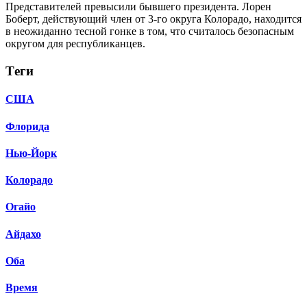
Представителей превысили бывшего президента. Лорен
Боберт, действующий член от 3-го округа Колорадо, находится
в неожиданно тесной гонке в том, что считалось безопасным
округом для республиканцев.
Тeги
США
Флорида
Нью-Йорк
Колорадо
Огайо
Айдахо
Оба
Время