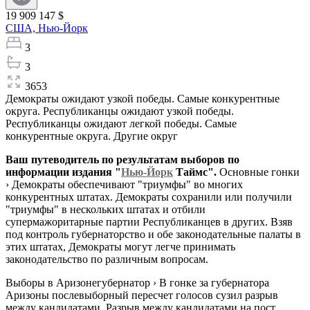
19 909 147 $
США,
Нью-Йорк
3
3
3653
Демократы ожидают узкой победы. Самые конкурентные
округа. Республиканцы ожидают узкой победы.
Республиканцы ожидают легкой победы. Самые
конкурентные округа. Другие округ
Ваш путеводитель по результатам выборов по
информации издания "
Нью-Йорк
Таймс".
Основные гонки
› Демократы обеспечивают "триумфы" во многих
конкурентных штатах. Демократы сохранили или получили
"триумфы" в нескольких штатах и отбили
супермажоритарные партии Республиканцев в других. Взяв
под контроль губернаторство и обе законодательные палаты в
этих штатах, Демократы могут легче принимать
законодательство по различным вопросам.
Выборы в Аризонегубернатор › В гонке за губернатора
Аризоны послевыборный пересчет голосов сузил разрыв
между кандидатами. Разрыв между кандидатами на пост