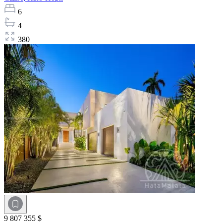
6
4
380
9 807 355 $