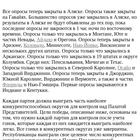
Все опросы теперь закрыты в Аляске. Опросы также закрыты
на Гавайях. Большинство опросов уже закрылись в Аляске, но
результаты в Аляске не будут объявлены до тех пор, пока
последние опросы не закроются в 1 час ночи по восточному
времени. Опросы только что закрылись в Монтане, Юте и
частях Невады,
Айдахо
и Орегона. Опросы теперь закрыты в
Аризоне,
Колорадо
, Миннесоте,
Нью-Йорке
, Висконсине и
нескольких других штатах. Опросы только что закрылись в
Арканзасе. Опросы только что закрылись в 19 штатах и округе
Колумбия. Среди них: Пенсильвания, Мичиган и Техас.
Опросы только что закрылись в Северной Каролине,
Огайо
и
Западной Вирджинии. Опросы теперь закрыты в Джорджии,
Южной Каролине, Вирджинии и Вермонте, а также в частях
Флориды
и Нью-Гэмшира. Первые опросы закрываются в
Индиане и Кентукки.
Каждая партия должна выиграть часть наиболее
конкурентоспособных округов для контроля над Палатой
Представителей. Цели победы, описанные ниже, основаны на
том, что нужно каждой партии для контроля после учета
гонок, которые каждая из них ожидается выиграть наиболее
легко. Все гонки в конкурентных округах уже завершены.
Республиканцы выиграли свое целевое число конкурентных