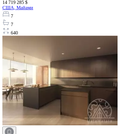
14 719 285 $
США,
Майами
7
7
640