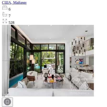
США,
Майами
6
7
528