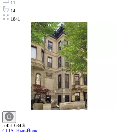
11
14
1841
5 451 634 $
США,
Нью-Йорк