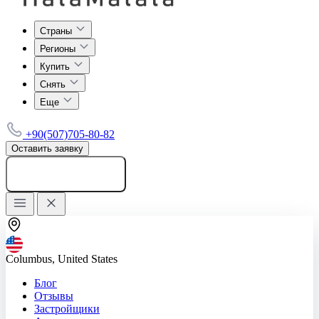
Страны
Регионы
Купить
Снять
Еще
+90(507)705-80-82
Оставить заявку
Добавить объявление
Columbus, United States
Блог
Отзывы
Застройщики