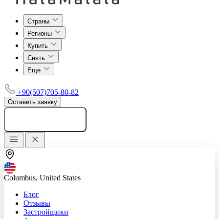
Страны
Регионы
Купить
Снять
Еще
+90(507)705-80-82
Оставить заявку
Добавить объявление
Columbus, United States
Блог
Отзывы
Застройщики