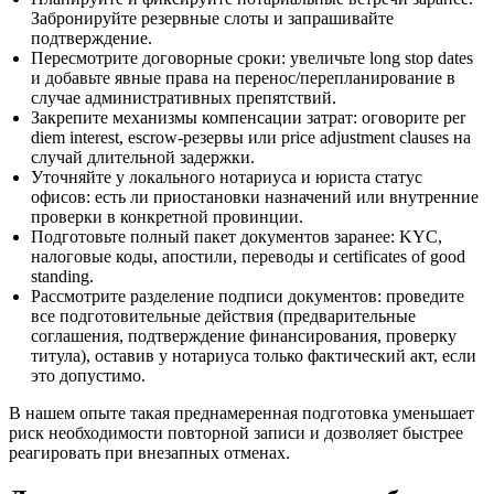
Забронируйте резервные слоты и запрашивайте
подтверждение.
Пересмотрите договорные сроки: увеличьте long stop dates
и добавьте явные права на перенос/перепланирование в
случае административных препятствий.
Закрепите механизмы компенсации затрат: оговорите per
diem interest, escrow-резервы или price adjustment clauses на
случай длительной задержки.
Уточняйте у локального нотариуса и юриста статус
офисов: есть ли приостановки назначений или внутренние
проверки в конкретной провинции.
Подготовьте полный пакет документов заранее: KYC,
налоговые коды, апостили, переводы и certificates of good
standing.
Рассмотрите разделение подписи документов: проведите
все подготовительные действия (предварительные
соглашения, подтверждение финансирования, проверку
титула), оставив у нотариуса только фактический акт, если
это допустимо.
В нашем опыте такая преднамеренная подготовка уменьшает
риск необходимости повторной записи и дозволяет быстрее
реагировать при внезапных отменах.