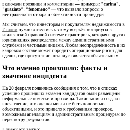
включали прозвища и комментарии — примеры:
"carina"
,
"graziato"
,
"fenomeno"
— что вызвало вопросы о
нейтральности отбора и объективности процедуры.
Мы считаем, что инвесторам и покупателям недвижимости в
Италии
нужно отнестись к этому всерьёз: нотариусы в
итальянской правовой системе играют роль, которая в других
юрисдикциях распределена между административными
службами и частными лицами. Любая неопределённость в их
кадровом составе может породить операционные риски для
сделок, где присутствие нотариуса является обязательным.
Что именно произошло: факты и
значение инцидента
На 20 февраля появились сообщения о том, что в списках
успешно прошедших экзамен кандидатов были размещены
неформальные пометки и прозвища. Такие записи создают
впечатление, что оценки могли не быть полностью
объективными, и это привело к требованиям проверок,
возможным апелляциям и административным процедурам по
пересмотру результатов.
Почему это важно: