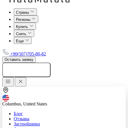
Страны
Регионы
Купить
Снять
Еще
+90(507)705-80-82
Оставить заявку
Добавить объявление
Columbus, United States
Блог
Отзывы
Застройщики