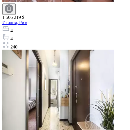
1 506 219 $
Италия,
Рим
4
4
240