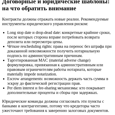
Договорные и юридические шаблоны:
на что обратить внимание
Контракты должны отражать новые реалии. Рекомендуемые
инструменты юридического управления риском:
Long stop date и drop-dead date: конкретные крайние сроки,
после которых сторона вправе потребовать возврата
депозита или пересмотра цены.
Чёткие rescheduling rights: права на перенос без штрафа при
доказанной невозможности получить нотариальную
подпись по административным причинам.
Таргетированная MAC (material adverse change)
формулировка, привязанная к административным или
правовым ограничителям работы нотариата, которые
materially impede notarization.
Escrow arrangements: возможность держать часть суммы в
эскроу до фактической регистрации прав.
Per diem interest и fee-sharing механизмы: кто покрывает
дополнительные проценты и сборы при задержках.
Юридические команды должны согласовать эти пункты с
банками и контрагентами, потому что кредиторы часто
ужесточают требования к заверению залоговых документов.