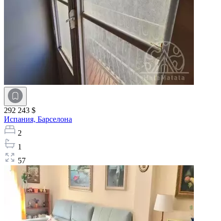
292 243 $
Испания,
Барселона
2
1
57