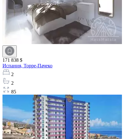
171 838 $
Испания,
Торре-Пачеко
2
2
85