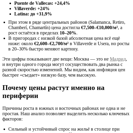
Puente de Vallecas: +24,4%
Villaverde: +24%
Latina: до +31,9%
При этом в ряде центральных районов (Salamanca, Retiro,
Chamberí, Chamartín) цена достигла
€7,500–€10,000/м²
, а
рост остаётся в пределах
10–20%
.
В пригородах с низкой базой абсолютная цена всё ещё
ниже: около
€2,600–€2,700/м²
в Villaverde и Usera, но росты
в 20–30% быстро меняют картину.
Эти цифры показывают две вещи: Москва — это не
Мадрид
,
и внутри одного города могут сосуществовать два рынка с
разной скоростью изменений. Мы видим, как инфляция цен
быстрее «съедает» низкую базу, чем высокую.
Почему цены растут именно на
периферии
Причины роста в южных и восточных районах не одна и не
простая. Наш анализ позволяет выделить несколько ключевых
факторов:
Сильный и устойчивый спрос на жильё в столице при