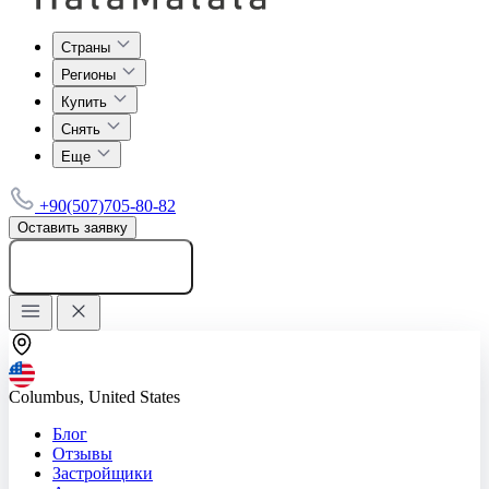
Страны
Регионы
Купить
Снять
Еще
+90(507)705-80-82
Оставить заявку
Добавить объявление
Columbus, United States
Блог
Отзывы
Застройщики