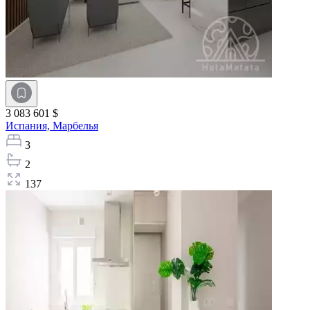
3 083 601 $
Испания,
Марбелья
3
2
137