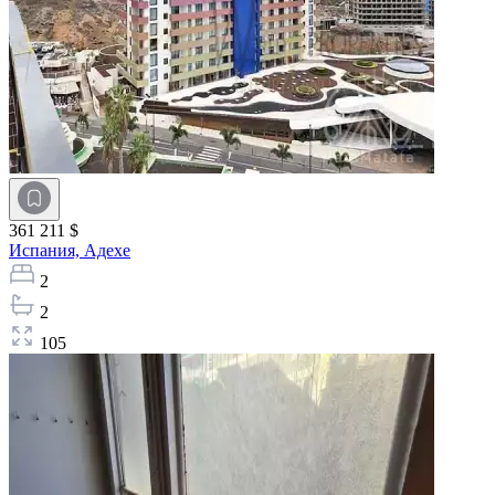
361 211 $
Испания,
Адехе
2
2
105