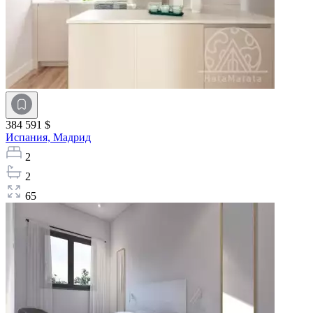
384 591 $
Испания,
Мадрид
2
2
65