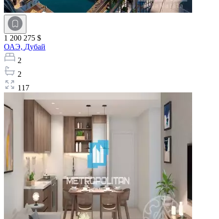
1 200 275 $
ОАЭ,
Дубай
2
2
117