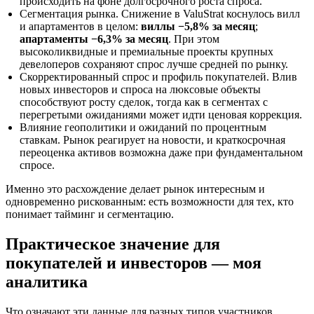
происходить на фоне долгосрочного роста спроса.
Сегментация рынка. Снижение в ValuStrat коснулось вилл
и апартаментов в целом:
виллы −5,8% за месяц
;
апартаменты −6,3% за месяц
. При этом
высоколиквидные и премиальные проекты крупных
девелоперов сохраняют спрос лучше средней по рынку.
Скорректированный спрос и профиль покупателей. Влив
новых инвесторов и спроса на люксовые объекты
способствуют росту сделок, тогда как в сегментах с
перегретыми ожиданиями может идти ценовая коррекция.
Влияние геополитики и ожиданий по процентным
ставкам. Рынок реагирует на новости, и краткосрочная
переоценка активов возможна даже при фундаментальном
спросе.
Именно это расхождение делает рынок интересным и
одновременно рискованным: есть возможности для тех, кто
понимает тайминг и сегментацию.
Практическое значение для
покупателей и инвесторов — моя
аналитика
Что означают эти данные для разных типов участников