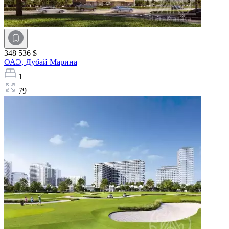
348 536 $
ОАЭ,
Дубай Марина
1
79