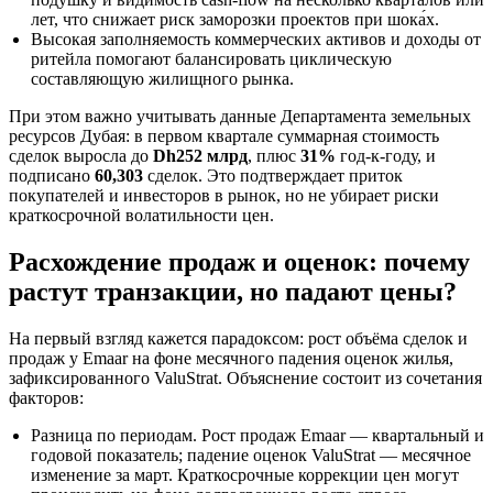
лет, что снижает риск заморозки проектов при шока́х.
Высокая заполняемость коммерческих активов и доходы от
ритейла помогают балансировать циклическую
составляющую жилищного рынка.
При этом важно учитывать данные Департамента земельных
ресурсов Дубая: в первом квартале суммарная стоимость
сделок выросла до
Dh252 млрд
, плюс
31%
год-к-году, и
подписано
60,303
сделок. Это подтверждает приток
покупателей и инвесторов в рынок, но не убирает риски
краткосрочной волатильности цен.
Расхождение продаж и оценок: почему
растут транзакции, но падают цены?
На первый взгляд кажется парадоксом: рост объёма сделок и
продаж у Emaar на фоне месячного падения оценок жилья,
зафиксированного ValuStrat. Объяснение состоит из сочетания
факторов:
Разница по периодам. Рост продаж Emaar — квартальный и
годовой показатель; падение оценок ValuStrat — месячное
изменение за март. Краткосрочные коррекции цен могут