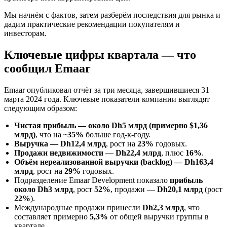
Мы начнём с фактов, затем разберём последствия для рынка и
дадим практические рекомендации покупателям и
инвесторам.
Ключевые цифры квартала — что
сообщил Emaar
Emaar опубликовал отчёт за три месяца, завершившиеся 31
марта 2024 года. Ключевые показатели компании выглядят
следующим образом:
Чистая прибыль — около Dh5 млрд (примерно $1,36
млрд)
, что на
~35%
больше год-к-году.
Выручка — Dh12,4 млрд
, рост на
23%
годовых.
Продажи недвижимости — Dh22,4 млрд
, плюс
16%
.
Объём нереализованной выручки (backlog) — Dh163,4
млрд
, рост на
29%
годовых.
Подразделение Emaar Development показало
прибыль
около Dh3 млрд
, рост
52%
, продажи —
Dh20,1 млрд
(рост
22%
).
Международные продажи принесли
Dh2,3 млрд
, что
составляет примерно
5,3%
от общей выручки группы в
квартале.