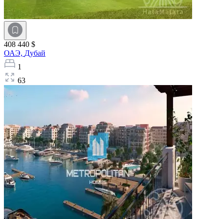
408 440 $
ОАЭ,
Дубай
1
63