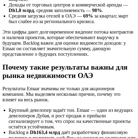
Доходы от торговых центров и коммерческой аренды —
Dh1,8 млрд
, средняя заполняемость —
98%
.
Средняя загрузка отелей в ОАЭ —
69%
за квартал; март
был слабее из‑за регионального кризиса.
Эти цифры дают долговременное видение потока контрактов
и наличия проектов, которые обеспечивают выручку в
будущем. Backlog важен для оценки видимости доходов: у
Emaar он составляет значительную сумму, дающую
представление о будущих поступлениях.
Почему такие результаты важны для
рынка недвижимости ОАЭ
Результаты Emaar значимы не только для акционеров
компании. Мы выделяем несколько причин, почему это
влияет на весь рынок.
Крупный девелопер задаёт тон. Emaar — один из ведущих
девелоперов Дубая, и рост продаж и прибыли
сигнализирует о том, что спрос на качественные проекты
остаётся устойчивым.
Backlog в
Dh163,4 млрд
даёт разработчику финансовую
подушку и видимость cash‑flow на несколько кварталов или