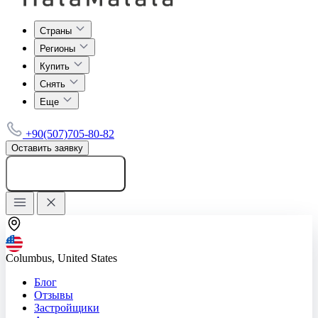
Страны
Регионы
Купить
Снять
Еще
+90(507)705-80-82
Оставить заявку
Добавить объявление
Columbus, United States
Блог
Отзывы
Застройщики