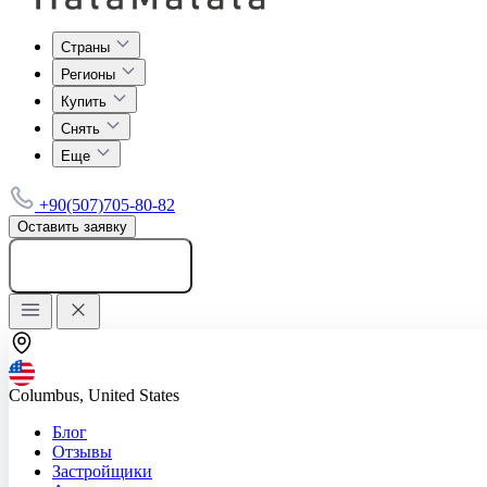
Страны
Регионы
Купить
Снять
Еще
+90(507)705-80-82
Оставить заявку
Добавить объявление
Columbus, United States
Блог
Отзывы
Застройщики