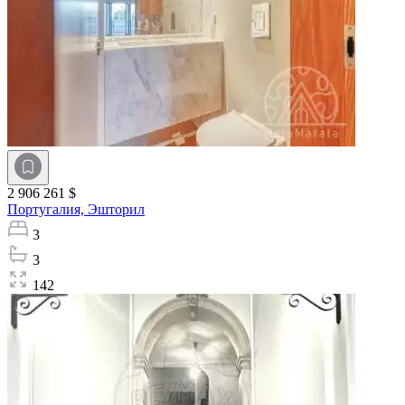
2 906 261 $
Португалия,
Эшторил
3
3
142