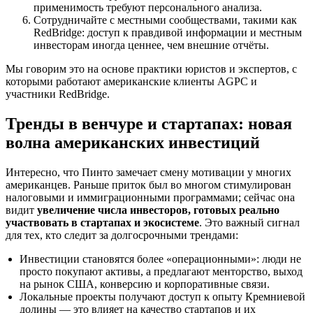
применимость требуют персонального анализа.
Сотрудничайте с местными сообществами, такими как
RedBridge: доступ к правдивой информации и местным
инвесторам иногда ценнее, чем внешние отчёты.
Мы говорим это на основе практики юристов и экспертов, с
которыми работают американские клиенты AGPC и
участники RedBridge.
Тренды в венчуре и стартапах: новая
волна американских инвестиций
Интересно, что Пинто замечает смену мотивации у многих
американцев. Раньше приток был во многом стимулирован
налоговыми и иммиграционными программами; сейчас она
видит
увеличение числа инвесторов, готовых реально
участвовать в стартапах и экосистеме
. Это важный сигнал
для тех, кто следит за долгосрочными трендами:
Инвестиции становятся более «операционными»: люди не
просто покупают активы, а предлагают менторство, выход
на рынок США, конверсию и корпоративные связи.
Локальные проекты получают доступ к опыту Кремниевой
долины — это влияет на качество стартапов и их