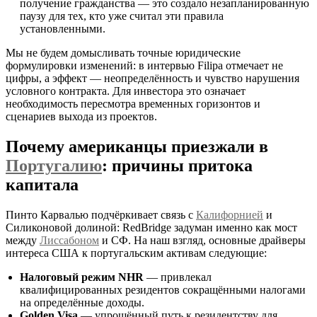
получение гражданства — это создало незапланированную
паузу для тех, кто уже считал эти правила
установленными.
Мы не будем домысливать точные юридические
формулировки изменений: в интервью Filipa отмечает не
цифры, а эффект — неопределённость и чувство нарушения
условного контракта. Для инвестора это означает
необходимость пересмотра временных горизонтов и
сценариев выхода из проектов.
Почему американцы приезжали в
Португалию
: причины притока
капитала
Пинто Карвалью подчёркивает связь с
Калифорнией
и
Силиконовой долиной: RedBridge задуман именно как мост
между
Лиссабоном
и СФ. На наш взгляд, основные драйверы
интереса США к португальским активам следующие:
Налоговый режим NHR
— привлекал
квалифицированных резидентов сокращёнными налогами
на определённые доходы.
Golden Visa
— упрощённый путь к резидентству для