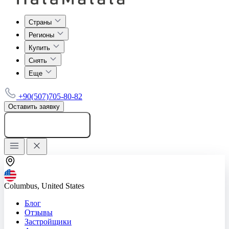
Страны
Регионы
Купить
Снять
Еще
+90(507)705-80-82
Оставить заявку
Добавить объявление
Columbus, United States
Блог
Отзывы
Застройщики