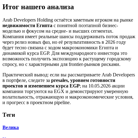
Итог нашего анализа
Arab Developers Holding остаётся заметным игроком на рынке
недвижимости Египта
с понятной поэтапной бизнес-
моделью и фокусом на средне- и высших сегментах.
Компания имеет реальные шансы поддерживать поток продаж
через релиз новых фаз, но её результативность в 2026 году
будет тесно связана с ходом макроэкономики Египта и
динамикой курса EGP. Для международного инвестора это
возможность получить экспозицию к растущему городскому
спросу, но с характерными для frontier-рынков рисками.
Практический вывод: если вы рассматриваете Arab Developers
в портфеле, следите за
presales, уровнем готовности
проектов и изменением курса EGP
; на 10.05.2026 акции
компании торгуются на EGX и демонстрируют умеренную
волатильность, отражающую и макроэкономические условия,
и прогресс в проектном pipeline.
Тeги
Велика