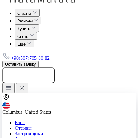
Страны
Регионы
Купить
Снять
Еще
+90(507)705-80-82
Оставить заявку
Добавить объявление
Columbus, United States
Блог
Отзывы
Застройщики