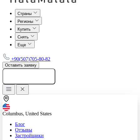
Страны
Регионы
Купить
Снять
Еще
+90(507)705-80-82
Оставить заявку
Добавить объявление
Columbus, United States
Блог
Отзывы
Застройщики