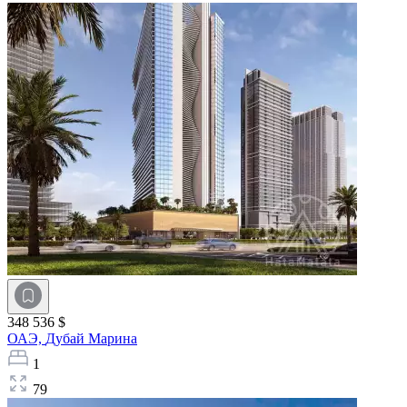
348 536 $
ОАЭ,
Дубай Марина
1
79