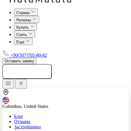
Страны
Регионы
Купить
Снять
Еще
+90(507)705-80-82
Оставить заявку
Добавить объявление
Columbus, United States
Блог
Отзывы
Застройщики