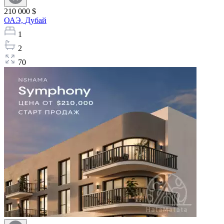
210 000 $
ОАЭ,
Дубай
1
2
70