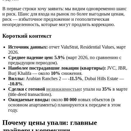
В первые строки хочу заявить: мы видим одновременно шанс
и риск. Шанс для входа на рынок по более выгодным ценам,
риск — избыточное предложение и геополитическая
неопределенность, которые могут продлить коррекцию.
Короткий контекст
Источник данных:
отчет ValuStrat, Residential Values, март
2026.
Среднее падение цен:
5.9%
(март 2026, по сравнению с
предыдущим периодом).
Наиболее пострадавшие локации (квартиры):
JVC, JBR,
Burj Khalifa — около
10%
снижения.
Виллы:
Arabian Ranches 2 —
-11.5%
, Dubai Hills Estate —
-10.8%
.
Сделки с готовой
недвижимостью
:
упали на
35%
в марте
(title-deed transactions).
Ожидаемые вводы:
около
80 000
новых объектов (в
основном апартаменты) планируются к передаче в этом
году.
Почему цены упали: главные
драйверы коррекции