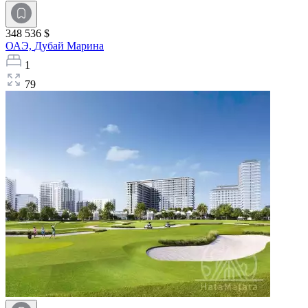
348 536 $
ОАЭ,
Дубай Марина
1
79