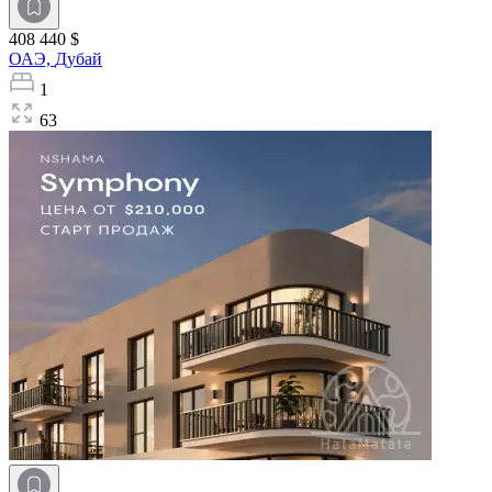
408 440 $
ОАЭ,
Дубай
1
63