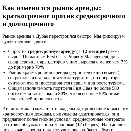
Как изменился рынок аренды:
краткосрочное против среднесрочного
и долгосрочного
Рынок аренды в Дубае перестроился быстро. Мы фиксируем
существенные сдвиги:
Спрос на
среднесрочную аренду (1–12 месяцев)
резко
вырос. По данным First Class Property Management, доля
среднесрочных арендаторов у них выросла с менее чем
7%
до примерно
70%
.
Рынок краткосрочной аренды (туристический сегмент)
сократился из‑за падения числа туристов, но операторы
считают, что он восстановится первым при росте туризма.
Общая заполняемость портфеля First Class по более 500
объектам остаётся около
80%
, что всего на
~10%
ниже
показателей прошлого года.
Эта динамика означает, что владельцы, привыкшие к высоким
краткосрочным доходам, вынуждены адаптироваться: они
предлагают более гибкие условия, среднесрочные контракты
и готовы обсуждать оплату частями (12 cheques). Наш анализ
показывает: арендаторы, почувствовав гибкость, будут