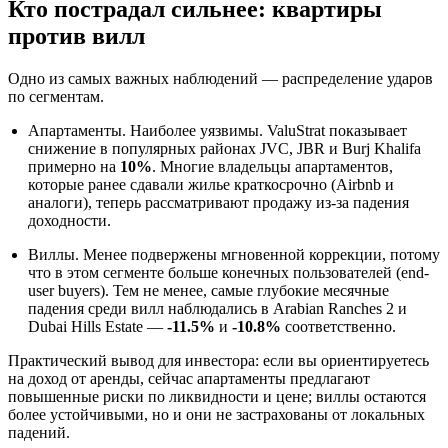
Кто пострадал сильнее: квартиры
против вилл
Одно из самых важных наблюдений — распределение ударов
по сегментам.
Апартаменты. Наиболее уязвимы. ValuStrat показывает
снижение в популярных районах JVC, JBR и Burj Khalifa
примерно на
10%
. Многие владельцы апартаментов,
которые ранее сдавали жилье краткосрочно (Airbnb и
аналоги), теперь рассматривают продажу из‑за падения
доходности.
Виллы. Менее подвержены мгновенной коррекции, потому
что в этом сегменте больше конечных пользователей (end-
user buyers). Тем не менее, самые глубокие месячные
падения среди вилл наблюдались в Arabian Ranches 2 и
Dubai Hills Estate —
-11.5%
и
-10.8%
соответственно.
Практический вывод для инвестора: если вы ориентируетесь
на доход от аренды, сейчас апартаменты предлагают
повышенные риски по ликвидности и цене; виллы остаются
более устойчивыми, но и они не застрахованы от локальных
падений.