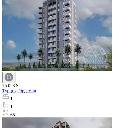
75 023 $
Турция,
Эрдемли
1
1
65