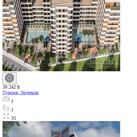
39 242 $
Турция,
Эрдемли
1
1
35