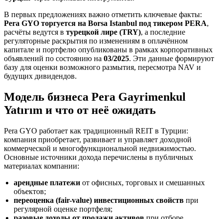
В первых предложениях важно отметить ключевые факты:
Pera GYO торгуется на Borsa Istanbul под тикером PERA
,
расчёты ведутся в
турецкой лире (TRY)
, а последние
регуляторные раскрытия по изменениям в оплачённом
капитале и портфелю опубликованы в рамках корпоративных
объявлений по состоянию на
03/2025
. Эти данные формируют
базу для оценки возможного размытия, пересмотра NAV и
будущих дивидендов.
Модель бизнеса Pera Gayrimenkul
Yatırım и что от неё ожидать
Pera GYO работает как традиционный REIT в Турции:
компания приобретает, развивает и управляет доходной
коммерческой и многофункциональной недвижимостью.
Основные источники дохода перечислены в публичных
материалах компании:
арендные платежи
от офисных, торговых и смешанных
объектов;
переоценка (fair-value) инвестиционных свойств
при
регулярной оценке портфеля;
разовые доходы от продажи активов
при отборе