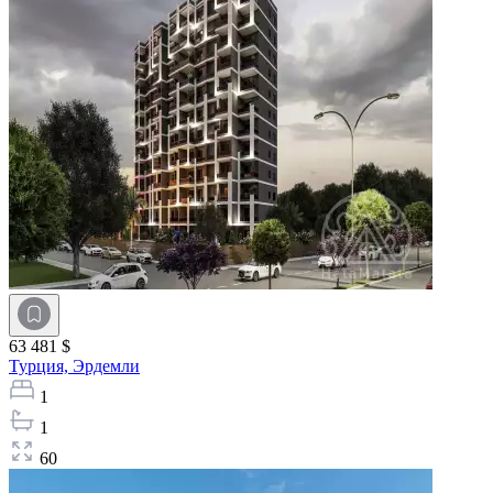
63 481 $
Турция,
Эрдемли
1
1
60