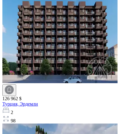
126 962 $
Турция,
Эрдемли
2
98