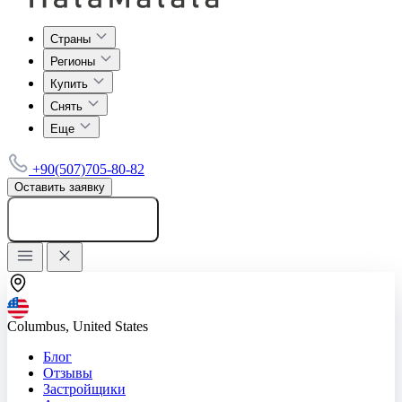
Страны
Регионы
Купить
Снять
Еще
+90(507)705-80-82
Оставить заявку
Добавить объявление
Columbus, United States
Блог
Отзывы
Застройщики