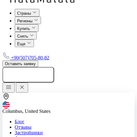
Страны
Регионы
Купить
Снять
Еще
+90(507)705-80-82
Оставить заявку
Добавить объявление
Columbus, United States
Блог
Отзывы
Застройщики