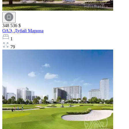
348 536 $
ОАЭ,
Дубай Марина
1
79