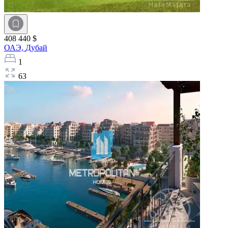
408 440 $
ОАЭ,
Дубай
1
63