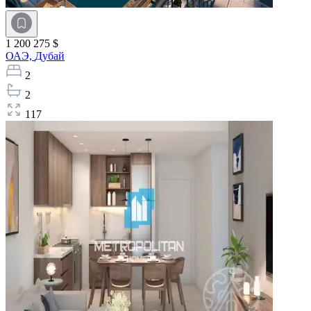
1 200 275 $
ОАЭ,
Дубай
2
2
117