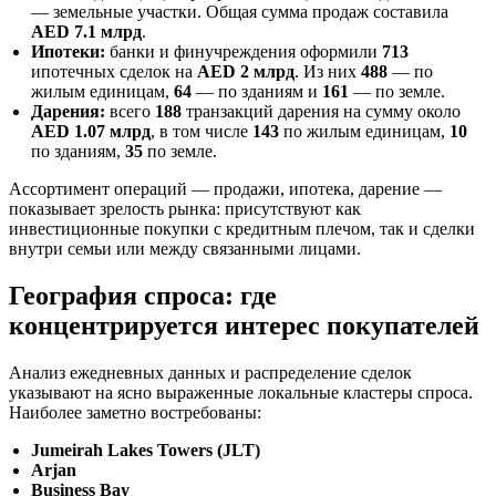
— земельные участки. Общая сумма продаж составила
AED 7.1 млрд
.
Ипотеки:
банки и финучреждения оформили
713
ипотечных сделок на
AED 2 млрд
. Из них
488
— по
жилым единицам,
64
— по зданиям и
161
— по земле.
Дарения:
всего
188
транзакций дарения на сумму около
AED 1.07 млрд
, в том числе
143
по жилым единицам,
10
по зданиям,
35
по земле.
Ассортимент операций — продажи, ипотека, дарение —
показывает зрелость рынка: присутствуют как
инвестиционные покупки с кредитным плечом, так и сделки
внутри семьи или между связанными лицами.
География спроса: где
концентрируется интерес покупателей
Анализ ежедневных данных и распределение сделок
указывают на ясно выраженные локальные кластеры спроса.
Наиболее заметно востребованы:
Jumeirah Lakes Towers (JLT)
Arjan
Business Bay