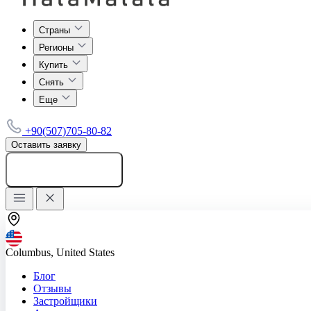
Страны
Регионы
Купить
Снять
Еще
+90(507)705-80-82
Оставить заявку
Добавить объявление
Columbus, United States
Блог
Отзывы
Застройщики