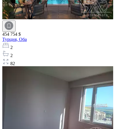
454 754 $
Турция,
Оба
2
2
82