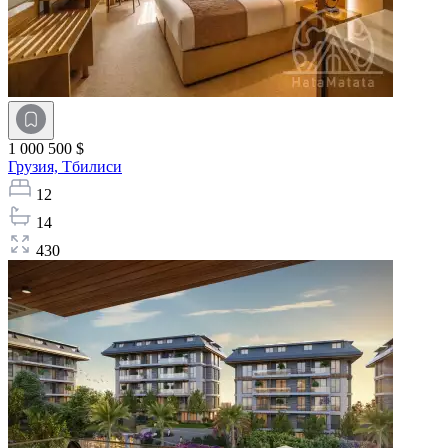
1 000 500 $
Грузия,
Тбилиси
12
14
430