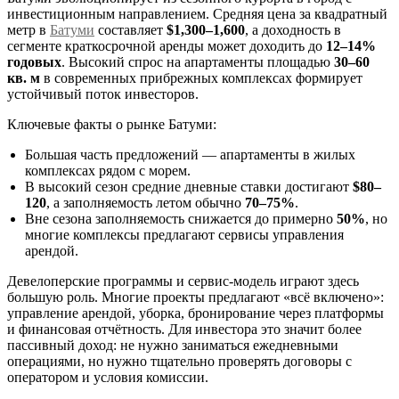
инвестиционным направлением. Средняя цена за квадратный
метр в
Батуми
составляет
$1,300–1,600
, а доходность в
сегменте краткосрочной аренды может доходить до
12–14%
годовых
. Высокий спрос на апартаменты площадью
30–60
кв. м
в современных прибрежных комплексах формирует
устойчивый поток инвесторов.
Ключевые факты о рынке Батуми:
Большая часть предложений — апартаменты в жилых
комплексах рядом с морем.
В высокий сезон средние дневные ставки достигают
$80–
120
, а заполняемость летом обычно
70–75%
.
Вне сезона заполняемость снижается до примерно
50%
, но
многие комплексы предлагают сервисы управления
арендой.
Девелоперские программы и сервис-модель играют здесь
большую роль. Многие проекты предлагают «всё включено»:
управление арендой, уборка, бронирование через платформы
и финансовая отчётность. Для инвестора это значит более
пассивный доход: не нужно заниматься ежедневными
операциями, но нужно тщательно проверять договоры с
оператором и условия комиссии.