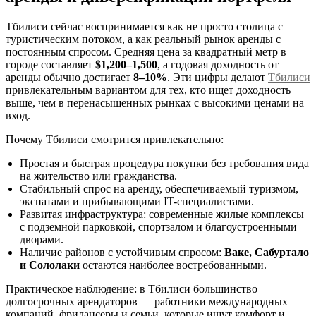
Тбилиси сейчас воспринимается как не просто столица с
туристическим потоком, а как реальный рынок аренды с
постоянным спросом. Средняя цена за квадратный метр в
городе составляет
$1,200–1,500
, а годовая доходность от
аренды обычно достигает
8–10%
. Эти цифры делают
Тбилиси
привлекательным вариантом для тех, кто ищет доходность
выше, чем в перенасыщенных рынках с высокими ценами на
вход.
Почему Тбилиси смотрится привлекательно:
Простая и быстрая процедура покупки без требования вида
на жительство или гражданства.
Стабильный спрос на аренду, обеспечиваемый туризмом,
экспатами и прибывающими IT-специалистами.
Развитая инфраструктура: современные жилые комплексы
с подземной парковкой, спортзалом и благоустроенными
дворами.
Наличие районов с устойчивым спросом:
Ваке, Сабуртало
и Сололаки
остаются наиболее востребованными.
Практическое наблюдение: в Тбилиси большинство
долгосрочных арендаторов — работники международных
компаний, фрилансеры и семьи, которые ищут комфорт и