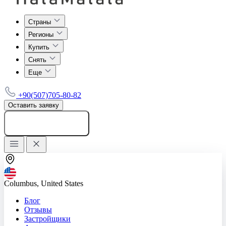
Страны
Регионы
Купить
Снять
Еще
+90(507)705-80-82
Оставить заявку
Добавить объявление
Columbus, United States
Блог
Отзывы
Застройщики