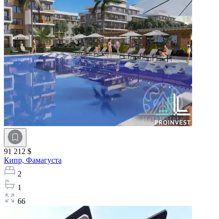
91 212 $
Кипр,
Фамагуста
2
1
66