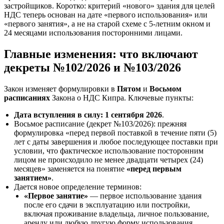
застройщиков. Коротко: критерий «нового» здания для целей
НДС теперь основан на дате «первого использования» или
«первого занятия», а не на старой схеме с 5‑летним окном и
24 месяцами использования посторонними лицами.
Главные изменения: что включают
декреты №102/2026 и №103/2026
Закон изменяет формулировки в
Пятом
и
Восьмом
расписаниях
Закона о НДС Кипра. Ключевые пункты:
Дата вступления в силу: 1 сентября 2026
.
Восьмое расписание (декрет №103/2026): прежняя
формулировка «перед первой поставкой в течение пяти (5)
лет с даты завершения и любое последующее поставки при
условии, что фактическое использование посторонним
лицом не происходило не менее двадцати четырех (24)
месяцев» заменяется на понятие
«перед первым
занятием»
.
Дается новое определение терминов:
«Первое занятие»
— первое использование здания
после его сдачи в эксплуатацию или постройки,
включая проживание владельца, личное пользование,
аренду или любую другую форму использования,