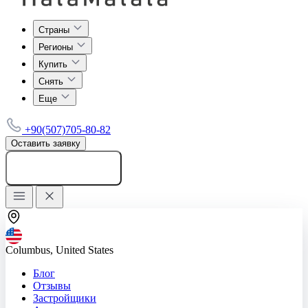
Страны
Регионы
Купить
Снять
Еще
+90(507)705-80-82
Оставить заявку
Добавить объявление
Columbus, United States
Блог
Отзывы
Застройщики