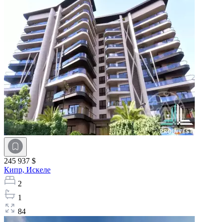
245 937 $
Кипр,
Искеле
2
1
84