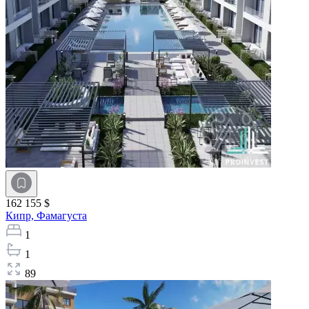
162 155 $
Кипр,
Фамагуста
1
1
89